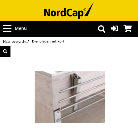
Menu
Dienbladenrail, kort
Naar overzicht