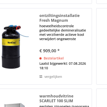
ontziltingsinstallatie
Fresh Magnum
hoeveelheidscontrole
gedeeltelijke demineralisatie
met verzilverde actieve kool
verwijdert ongewenste
negatieve waterbestanddelen
zoals chloor en voorkomt de
€ 909,00 *
vorming van ziektekiemen,
belangrijke mineralen en
Bestelartikel
sporenelementen blijven...
Laatst bijgewerkt: 07.08.2026
18:10
vergelijken
warmhoudvitrine
SCARLET 100 SLIM
gesloten zijpanelen (panorama