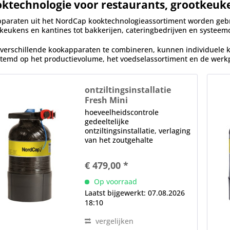
ktechnologie voor restaurants, grootkeuk
paraten uit het NordCap kooktechnologieassortiment worden gebrui
keukens en kantines tot bakkerijen, cateringbedrijven en systeemc
verschillende kookapparaten te combineren, kunnen individuele 
temd op het productievolume, het voedselassortiment en de werk
ontziltingsinstallatie
Fresh Mini
hoeveelheidscontrole
gedeeltelijke
ontziltingsinstallatie, verlaging
van het zoutgehalte
(ontharding) door calcium- en
magnesiumionen uit te
€ 479,00 *
wisselen voor natriumionen
Opmerking: Via een haal- en
Op voorraad
brengservice worden de
Laatst bijgewerkt: 07.08.2026
containers...
18:10
vergelijken