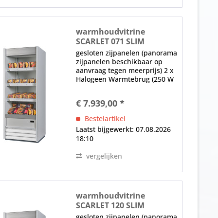
warmhoudvitrine
SCARLET 071 SLIM
gesloten zijpanelen (panorama
zijpanelen beschikbaar op
aanvraag tegen meerprijs) 2 x
Halogeen Warmtebrug (250 W
per Brug) (onder het plafond
en elke Plank) elektronische
€ 7.939,00 *
controle digitaal display,
hoofdschakelaar Opmerking:
Bestelartikel
Afmetingen...
Laatst bijgewerkt: 07.08.2026
18:10
vergelijken
warmhoudvitrine
SCARLET 120 SLIM
gesloten zijpanelen (panorama