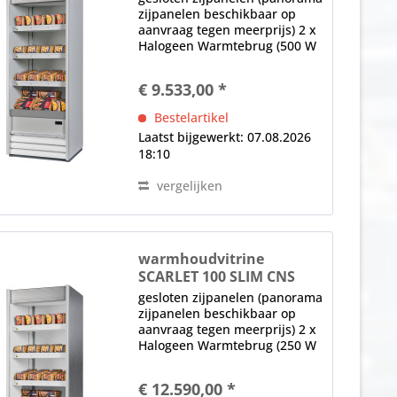
zijpanelen beschikbaar op
aanvraag tegen meerprijs) 2 x
Halogeen Warmtebrug (500 W
per Brug), (onder het Plafond
en elke Plank) elektronische
€ 9.533,00 *
controle digitaal display,
hoofdschakelaar Opmerking:
Bestelartikel
Afmetingen...
Laatst bijgewerkt: 07.08.2026
18:10
vergelijken
warmhoudvitrine
SCARLET 100 SLIM CNS
gesloten zijpanelen (panorama
zijpanelen beschikbaar op
aanvraag tegen meerprijs) 2 x
Halogeen Warmtebrug (250 W
per Brug) (onder het plafond
en elke Plank) elektronische
€ 12.590,00 *
controle digitaal display,