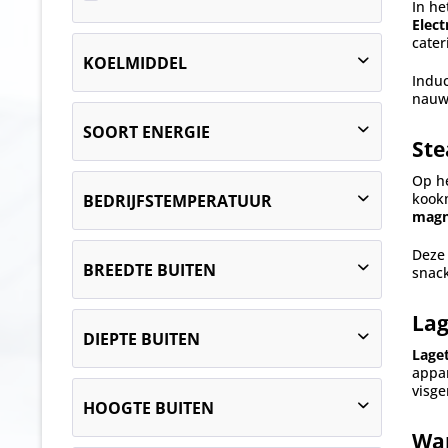
In h
Elect
cater
KOELMIDDEL
Induc
nauwk
R-290 (Propaan) GWP100 AR5 3
SOORT ENERGIE
Ste
Op he
elektrisch
kook
BEDRIJFSTEMPERATUUR
gas
magn
Deze 
van
0 bis 160 °C
tot
bis 95 °C
BREEDTE BUITEN
snac
La
1000
DIEPTE BUITEN
1020
Lage
appar
1048
visge
1035
1084
HOOGTE BUITEN
1067
1170
War