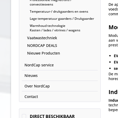
De ap
convectieovens
voeds
Temperatuur-/ drukgaarders en ovens
comm
Lage temperatuur gaarders / Drukgaarder
Warmhoud technologie
Mod
Kasten / lades / vitrines / wagens
Modu
Vaatwastechniek
aan v
prest
NORDCAP DEALS
Nieuwe Producten
EV
EV
NordCap service
se
De m
Nieuws
horec
Over NordCap
Ind
Contact
Indu
techn
beper
DIRECT BESCHIKBAAR