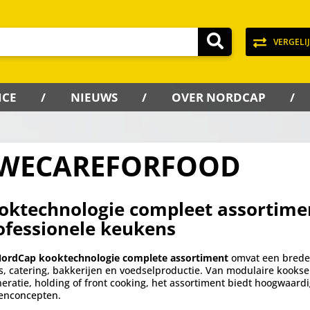
VERGELI
ICE
NIEUWS
OVER NORDCAP
WECAREFORFOOD
oktechnologie compleet assortimen
ofessionele keukens
ordCap kooktechnologie complete assortiment
omvat een brede 
s, catering, bakkerijen en voedselproductie. Van modulaire kookse
eratie, holding of front cooking, het assortiment biedt hoogwaard
enconcepten.