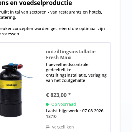
ens en voedselproductie
kt in tal van sectoren - van restaurants en hotels,
atering.
keukenconcepten worden gecreëerd die optimaal zijn
processen.
ontziltingsinstallatie
Fresh Maxi
hoeveelheidscontrole
gedeeltelijke
ontziltingsinstallatie, verlaging
van het zoutgehalte
(ontharding) door calcium- en
magnesiumionen uit te
€ 823,00 *
wisselen voor natriumionen
Opmerking: Via een haal- en
Op voorraad
brengservice worden de
Laatst bijgewerkt: 07.08.2026
containers...
18:10
vergelijken