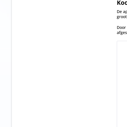
3216
Koo
1779
1531
340
1780
De ap
1680
350
groot
1800
1712
356
1855
Door 
1738
358
afges
1857
1786
370
1900
1842
380
1967
340
392
1995
392
420
206
419
430
2130
424
4386
300
450
450
309
470
467
310
482
489
311
511
490
335
514
500
349
526
508
352
543
510