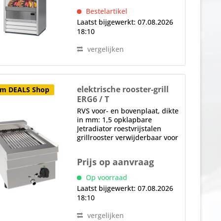
hoofdschakelaar Opmerking:
Bestelartikel
Afmetingen...
Laatst bijgewerkt: 07.08.2026
18:10
vergelijken
elektrische rooster-grill
im DEALS Shop
ERG6 / T
RVS voor- en bovenplaat, dikte
in mm: 1,5 opklapbare
Jetradiator roestvrijstalen
grillrooster verwijderbaar voor
reiniging, vetafvoer vooraan,
vetopvangbak onder
Prijs op aanvraag
thermostatische
temperatuurregeling,
Op voorraad
controlelamp
Laatst bijgewerkt: 07.08.2026
18:10
vergelijken