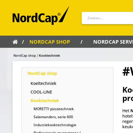
NORDCAP SHOP
NORDCAP SERV
NordCap shop
Kooktechniek
#
NordCap shop
Koeltechniek
Ko
COOL-LINE
pr
Kooktechniek
MORETTI pizzatechniek
Het
N
hotel
Salamanders, serie 600
regen
Inductiekooktechnologie
keuk
Professionele magnetrons /