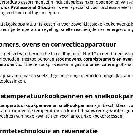
et NordCap assortiment zijn inductieoplossingen opgenomen van
A
rolux Professional Group
en is een specialist voor professionele
ing en frontcookingconcepten.
tiekookapparatuur is geschikt voor zowel klassieke keukenwerkp
eurige temperatuurregeling, snelle reactietijden en energiezuinig
amers, ovens en convectieapparatuur
t gebied van thermische bereiding biedt NordCap een breed assor
methoden. Hiertoe behoren
stoomovens, combisteamers en oven
etrons
voor snelle kookprocessen in gastronomie, catering of sna
apparaten maken veelzijdige bereidingsmethoden mogelijk - van k
koplossingen.
getemperatuurkookpannen en snelkookpa
temperatuurkookpannen en snelkookpannen
zijn beschikbaar v
aten kunnen de temperatuur en kooktijd nauwkeurig worden gerege
rechten van hoge kwaliteit en voor langdurige kookprocessen.
mtetechnologie en regeneratie