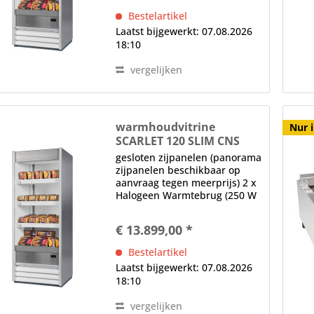
hoofdschakelaar Opmerking:
Bestelartikel
Afmetingen...
Laatst bijgewerkt: 07.08.2026
18:10
vergelijken
warmhoudvitrine
Nur 
SCARLET 120 SLIM CNS
gesloten zijpanelen (panorama
zijpanelen beschikbaar op
aanvraag tegen meerprijs) 2 x
Halogeen Warmtebrug (250 W
per Brug) (onder het plafond
en elke Plank) elektronische
€ 13.899,00 *
controle digitaal display,
hoofdschakelaar Opmerking:
Bestelartikel
RAL-kleuren...
Laatst bijgewerkt: 07.08.2026
18:10
vergelijken