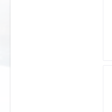
715
754
580
724
765
591
725
783
610
730
800
620
740
825
630
743
850
650
748
867
660
750
880
674
759
890
680
768
924
700
774
930
708
775
940
725
777
948
730
798
960
750
800
969
755
805
970
760
810
988
777