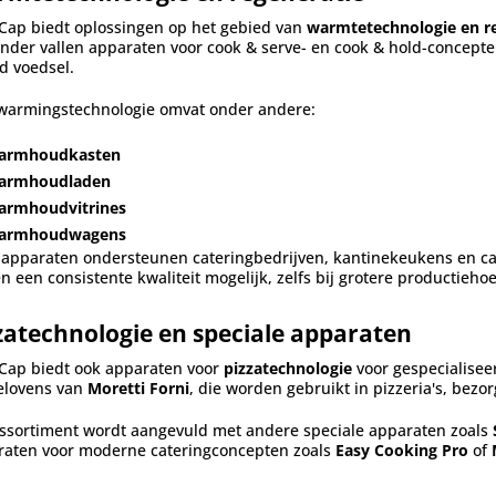
Cap biedt oplossingen op het gebied van
warmtetechnologie en r
nder vallen apparaten voor cook & serve- en cook & hold-concept
d voedsel.
warmingstechnologie omvat onder andere:
armhoudkasten
armhoudladen
armhoudvitrines
armhoudwagens
apparaten ondersteunen cateringbedrijven, kantinekeukens en cat
 een consistente kwaliteit mogelijk, zelfs bij grotere productieh
zatechnologie en speciale apparaten
Cap biedt ook apparaten voor
pizzatechnologie
voor gespecialise
elovens van
Moretti Forni
, die worden gebruikt in pizzeria's, bez
ssortiment wordt aangevuld met andere speciale apparaten zoals
raten voor moderne cateringconcepten zoals
Easy Cooking Pro
of