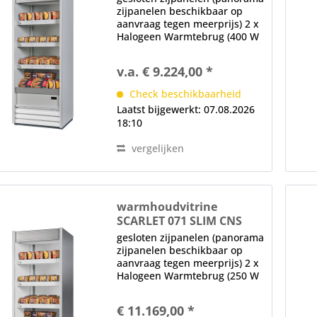
zijpanelen beschikbaar op
aanvraag tegen meerprijs) 2 x
Halogeen Warmtebrug (400 W
per Brug) (onder het plafond
en elke Plank) elektronische
v.a. € 9.224,00 *
controle digitaal display,
hoofdschakelaar Opmerking:
Check beschikbaarheid
Afmetingen...
Laatst bijgewerkt: 07.08.2026
18:10
vergelijken
warmhoudvitrine
SCARLET 071 SLIM CNS
gesloten zijpanelen (panorama
zijpanelen beschikbaar op
aanvraag tegen meerprijs) 2 x
Halogeen Warmtebrug (250 W
per Brug) (onder het plafond
en elke Plank) elektronische
€ 11.169,00 *
controle digitaal display,