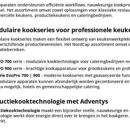
paraten ondersteunen efficiënte workflows, nauwkeurige kookproce
el. Het assortiment omvat zowel oplossingen voor klassieke rest
erciële keukens, productiekeukens en cateringbedrijven.
ulaire kookseries voor professionele keuk
laire kookseries maken een flexibel ontwerp van keukenwerkplek
erschillende productievereisten. Het NordCap assortiment omvat ve
atiebereiken.
O 700
serie - modulaire kooktechnologie voor cateringbedrijven 
O 900
serie - krachtige kookapparatuur voor grootkeukens en pro
rie EvoPro 700 | 900
- moderne kookseries met geavanceerde func
odulaire apparaten kunnen afzonderlijk worden gecombineerd en
a mogelijk, hotels en gemeenschappelijke catering.
uctiekooktechnologie met Adventys
ctiekooktechnologie
maakt een bijzonder snelle, nauwkeurige en e
ologie werkt door energie direct over te brengen in het kookger
kt.