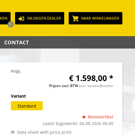
JKEN
INLOGGEN DEALER
NAAR WINKELWAGEN
0
CONTACT
Prijs:
€ 1.598,00 *
Prijzen excl. BTW
excl. verzendkosten
Variant
Standard
Bestelartikel
Laatst bijgewerkt: 06.08.2026 08:40
Data sheet with price print