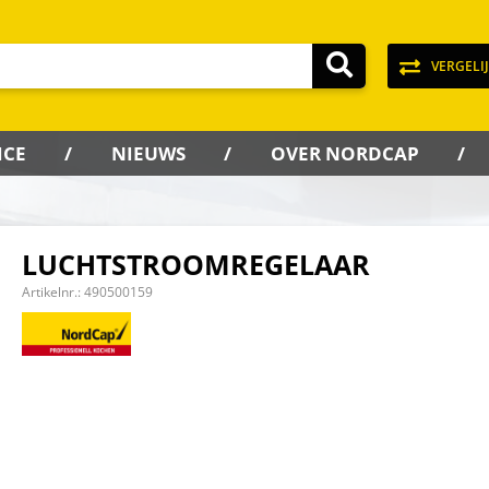
VERGELI
ICE
NIEUWS
OVER NORDCAP
LUCHTSTROOMREGELAAR
Artikelnr.:
490500159