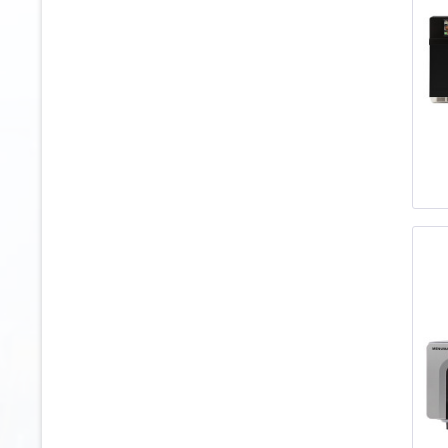
311
671
349
676
362
743
460
461
578