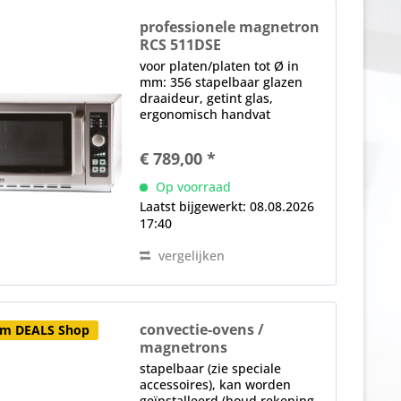
professionele magnetron
RCS 511DSE
voor platen/platen tot Ø in
mm: 356 stapelbaar glazen
draaideur, getint glas,
ergonomisch handvat
binnenverlichting 1x
Magnetron elektronische
€ 789,00 *
controle combinatiebediening
(draaiknop / elektronisch), LC-
Op voorraad
scherm, 4
Laatst bijgewerkt: 08.08.2026
vermogensniveaus,...
17:40
vergelijken
convectie-ovens /
im DEALS Shop
magnetrons
XPRESS IQ 2 MRX523-230
stapelbaar (zie speciale
High Speed
accessoires), kan worden
geïnstalleerd (houd rekening