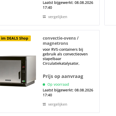
Laatst bijgewerkt: 08.08.2026
17:40
vergelijken
convectie-ovens /
 im DEALS Shop
magnetrons
JET 514V - VENTLESS High
voor RVS-containers bij
Speed
gebruik als convectieoven
stapelbaar
Circulatiekatalysator,
geïntegreerd massieve deur,
RVS, 90° plus opening,
Prijs op aanvraag
handvat elektronische controle
LC-scherm, 11
Op voorraad
vermogensniveaus, USB-poort
Laatst bijgewerkt: 08.08.2026
voor het downloaden van...
17:40
vergelijken