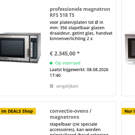
professionele magnetron
RFS 518 TS
voor platen/platen tot Ø in
mm: 356 stapelbaar glazen
draaideur, getint glas, handvat
binnenverlichting 2 x
Magnetron elektronische
controle LED-display, 5
€ 2.345,00 *
vermogensniveaus,
meervoudige sleutel,
Op voorraad
resterende loopweergave,
Laatst bijgewerkt: 08.08.2026
reset functie na...
17:40
vergelijken
convectie-ovens /
 im DEALS Shop
Nur 
magnetrons
XPRESS IQ 2 MRX523-400
stapelbaar (zie speciale
High Speed
accessoires), kan worden
geïnstalleerd (houd rekening