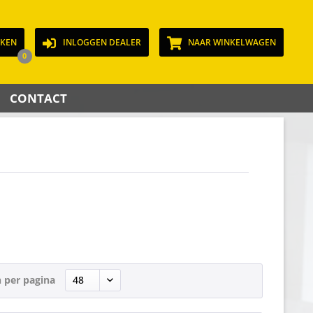
JKEN
INLOGGEN DEALER
NAAR WINKELWAGEN
0
CONTACT
 per pagina