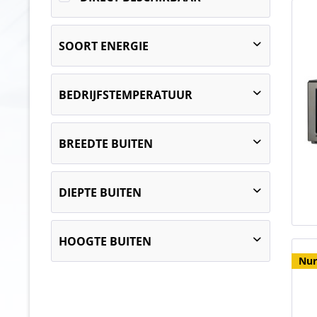
SOORT ENERGIE
elektrisch
BEDRIJFSTEMPERATUUR
van
95 bis 250 °C
tot
95 bis 270 °C
BREEDTE BUITEN
152
DIEPTE BUITEN
286
358
286
489
HOOGTE BUITEN
305
490
Nur
419
508
19
482
550
25
514
560