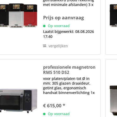
met minimale afstanden) 3 x
luchtfilters, verstelbare
ventilator, automatische
Prijs op aanvraag
ventilatorsnelheid, afhankelijk
van de bedrijfsmodus,
Op voorraad
Katalysator voor het...
Laatst bijgewerkt: 08.08.2026
17:40
vergelijken
professionele magnetron
RMS 510 DS2
voor platen/platen tot Ø in
mm: 305 glazen draaideur,
getint glas, ergonomisch
handvat binnenverlichting 1x
Magnetron mechanische
controle draaiknopbediening,
€ 615,00 *
1 vermogensniveau, reset
functie na het openen van de
Op voorraad
deur tijdinstelling (tot...