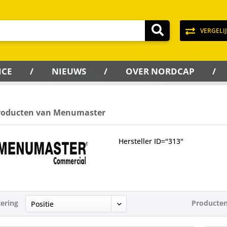
VERGELI
ICE
NIEUWS
OVER NORDCAP
roducten van Menumaster
Hersteller ID="313"
tering
Producten