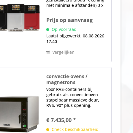
met minimale afstanden) 3 x
luchtfilters, verstelbare
ventilator, automatische
Prijs op aanvraag
ventilatorsnelheid, afhankelijk
van de bedrijfsmodus,
Op voorraad
Katalysator voor het...
Laatst bijgewerkt: 08.08.2026
17:40
vergelijken
convectie-ovens /
magnetrons
JET 514 - High Speed
voor RVS-containers bij
gebruik als convectieoven
stapelbaar massieve deur,
RVS, 90° plus opening,
handvat elektronische controle
LC-scherm, 11
€ 7.435,00 *
vermogensniveaus, USB-poort
voor het downloaden van
Check beschikbaarheid
HACCP-gegevens, beheer van