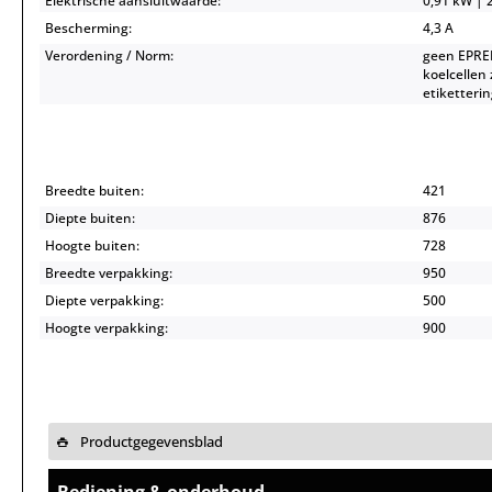
Elektrische aansluitwaarde:
0,91 kW | 2
Bescherming:
4,3 A
Verordening / Norm:
geen EPREL
koelcellen
etiketterin
Breedte buiten:
421
Diepte buiten:
876
Hoogte buiten:
728
Breedte verpakking:
950
Diepte verpakking:
500
Hoogte verpakking:
900
Productgegevensblad