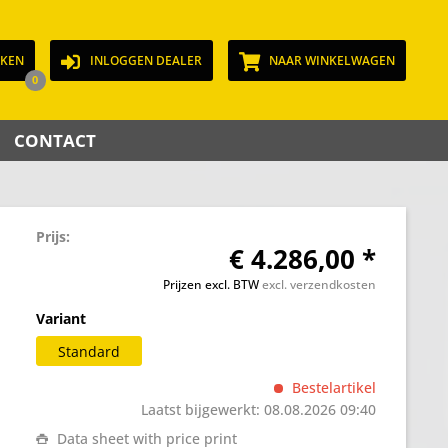
JKEN
INLOGGEN DEALER
NAAR WINKELWAGEN
0
CONTACT
Prijs:
€ 4.286,00 *
Prijzen excl. BTW
excl. verzendkosten
Variant
Standard
Bestelartikel
Laatst bijgewerkt: 08.08.2026 09:40
Data sheet with price print