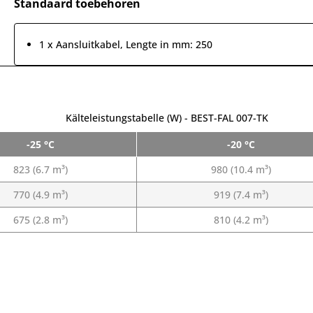
Standaard toebehoren
1 x Aansluitkabel, Lengte in mm: 250
Kälteleistungstabelle (W) - BEST-FAL 007-TK
-25 °C
-20 °C
823 (6.7 m³)
980 (10.4 m³)
770 (4.9 m³)
919 (7.4 m³)
675 (2.8 m³)
810 (4.2 m³)