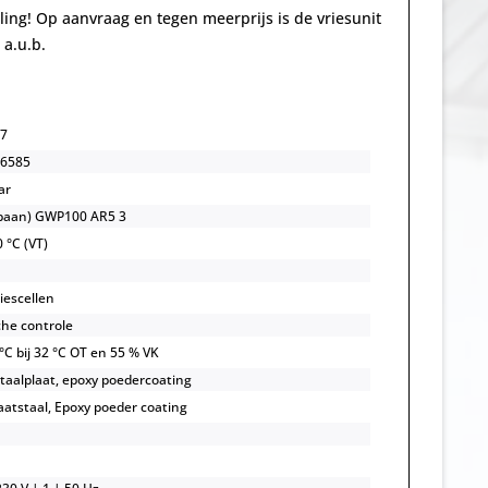
lling! Op aanvraag en tegen meerprijs is de vriesunit
 a.u.b.
7
6585
ar
opaan) GWP100 AR5 3
 °C (VT)
iescellen
che controle
 °C bij 32 °C OT en 55 % VK
staalplaat, epoxy poedercoating
aatstaal, Epoxy poeder coating