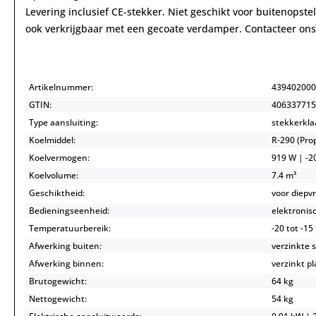
Levering inclusief CE-stekker. Niet geschikt voor buitenopste
ook verkrijgbaar met een gecoate verdamper. Contacteer ons
Artikelnummer:
439402000
GTIN:
406337715
Type aansluiting:
stekkerkla
Koelmiddel:
R-290 (Pr
Koelvermogen:
919 W | -20
Koelvolume:
7.4 m³
Geschiktheid:
voor diepvr
Bedieningseenheid:
elektronis
Temperatuurbereik:
-20 tot -15
Afwerking buiten:
verzinkte 
Afwerking binnen:
verzinkt pl
Brutogewicht:
64 kg
Nettogewicht:
54 kg