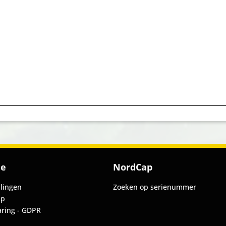
ie
NordCap
llingen
Zoeken op serienummer
ap
aring - GDPR