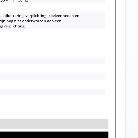
30 V | 1 | 50 Hz
-etiketteringsverplichting: koeleenheden en
 zijn nog niet onderworpen aan een
gsverplichting.