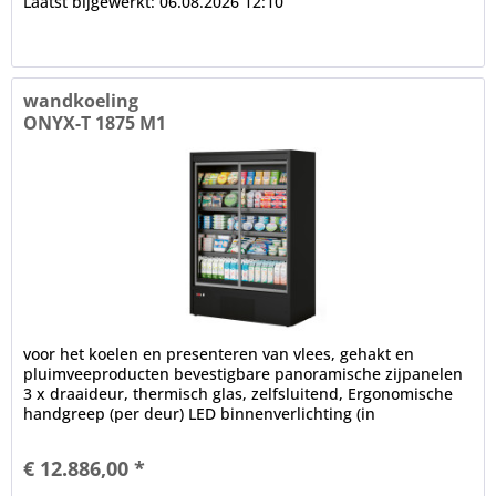
Laatst bijgewerkt: 06.08.2026 12:10
wandkoeling
ONYX-T 1875 M1
voor het koelen en presenteren van vlees, gehakt en
pluimveeproducten bevestigbare panoramische zijpanelen
3 x draaideur, thermisch glas, zelfsluitend, Ergonomische
handgreep (per deur) LED binnenverlichting (in
plafondgedeelte), 4000 K...
€ 12.886,00 *