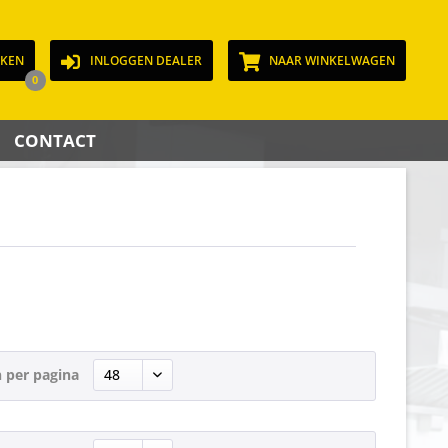
JKEN
INLOGGEN DEALER
NAAR WINKELWAGEN
0
CONTACT
 per pagina