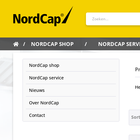
NORDCAP SHOP
NORDCAP SERV
NordCap shop
P
NordCap service
He
Nieuws
Over NordCap
Contact
Sor