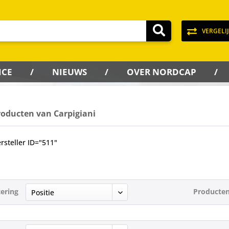
VERGELI
ICE
NIEUWS
OVER NORDCAP
roducten van Carpigiani
rsteller ID="511"
tering
Producten