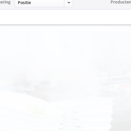
tering
Producten