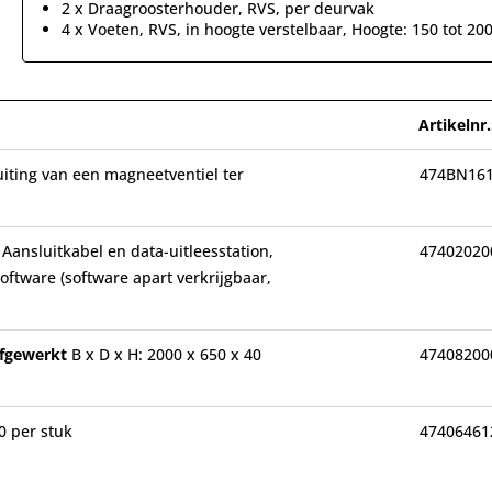
2 x Draagroosterhouder, RVS, per deurvak
4 x Voeten, RVS, in hoogte verstelbaar, Hoogte: 150 tot 2
Artikelnr.
uiting van een magneetventiel ter
474BN16
 Aansluitkabel en data-uitleesstation,
47402020
ftware (software apart verkrijgbaar,
afgewerkt
B x D x H: 2000 x 650 x 40
47408200
0 per stuk
47406461