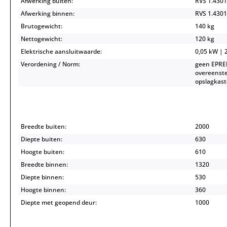
Afwerking buiten:
RVS 1.4301
Afwerking binnen:
RVS 1.4301
Brutogewicht:
140 kg
Nettogewicht:
120 kg
Elektrische aansluitwaarde:
0,05 kW | 2
Verordening / Norm:
geen EPREL
overeenst
opslagkast
Breedte buiten:
2000
Diepte buiten:
630
Hoogte buiten:
610
Breedte binnen:
1320
Diepte binnen:
530
Hoogte binnen:
360
Diepte met geopend deur:
1000