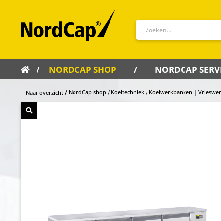
NORDCAP SHOP
NORDCAP SERV
NordCap shop
Koeltechniek
Koelwerkbanken | Vrieswe
Naar overzicht