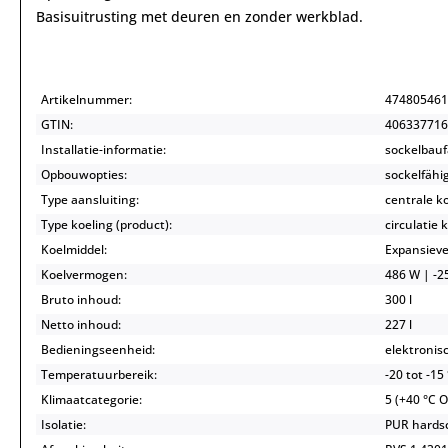
Basisuitrusting met deuren en zonder werkblad.
Artikelnummer:
474805461
GTIN:
406337716
Installatie-informatie:
sockelbauf
Opbouwopties:
sockelfähi
Type aansluiting:
centrale k
Type koeling (product):
circulatie 
Koelmiddel:
Expansieve
Koelvermogen:
486 W | -25
Bruto inhoud:
300 l
Netto inhoud:
227 l
Bedieningseenheid:
elektronis
Temperatuurbereik:
-20 tot -15
Klimaatcategorie:
5 (+40 °C 
Isolatie:
PUR hardsc