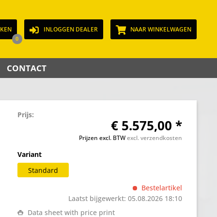
JKEN
INLOGGEN DEALER
NAAR WINKELWAGEN
0
CONTACT
Prijs:
€ 5.575,00 *
Prijzen excl. BTW
excl. verzendkosten
Variant
Standard
Bestelartikel
Laatst bijgewerkt: 05.08.2026 18:10
Data sheet with price print