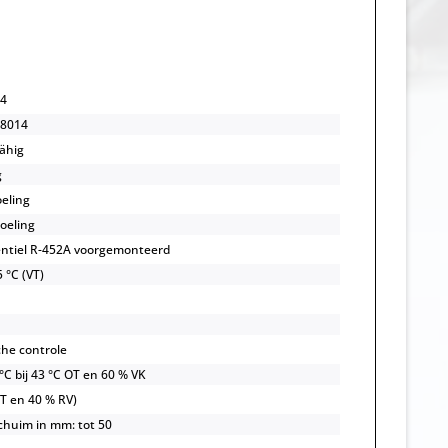
4
8014
ähig
g
oeling
koeling
ntiel R-452A voorgemonteerd
 °C (VT)
che controle
 °C bij 43 °C OT en 60 % VK
OT en 40 % RV)
huim in mm: tot 50