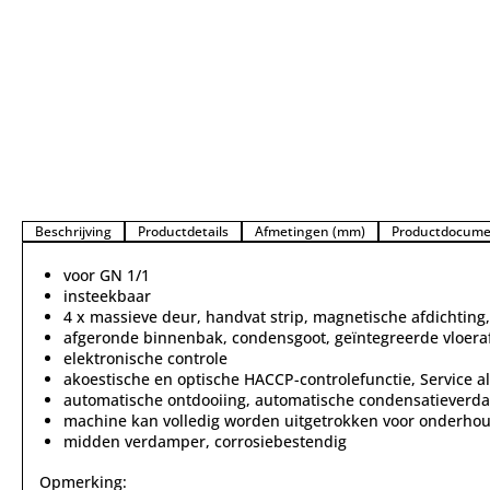
Beschrijving
Productdetails
Afmetingen (mm)
Productdocume
voor GN 1/1
insteekbaar
4 x massieve deur, handvat strip, magnetische afdichtin
afgeronde binnenbak, condensgoot, geïntegreerde vloera
elektronische controle
akoestische en optische HACCP-controlefunctie, Service a
automatische ontdooiing, automatische condensatieverda
machine kan volledig worden uitgetrokken voor onderhoud
midden verdamper, corrosiebestendig
Opmerking: