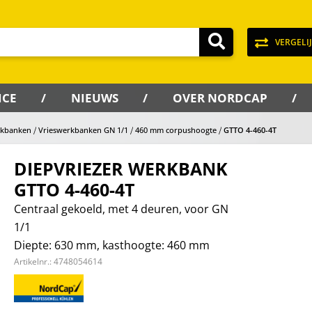
VERGELI
ICE
NIEUWS
OVER NORDCAP
rkbanken
Vrieswerkbanken GN 1/1
460 mm corpushoogte
GTTO 4-460-4T
DIEPVRIEZER WERKBANK
GTTO 4-460-4T
Centraal gekoeld, met 4 deuren, voor GN
1/1
Diepte: 630 mm, kasthoogte: 460 mm
Artikelnr.:
4748054614