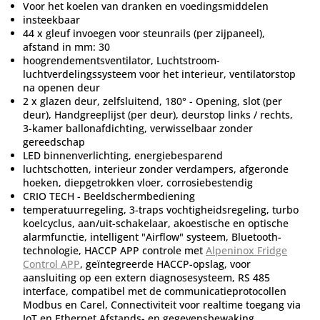
Voor het koelen van dranken en voedingsmiddelen
insteekbaar
44 x gleuf invoegen voor steunrails (per zijpaneel),
afstand in mm: 30
hoogrendementsventilator, Luchtstroom-
luchtverdelingssysteem voor het interieur, ventilatorstop
na openen deur
2 x glazen deur, zelfsluitend, 180° - Opening, slot (per
deur), Handgreeplijst (per deur), deurstop links / rechts,
3-kamer ballonafdichting, verwisselbaar zonder
gereedschap
LED binnenverlichting, energiebesparend
luchtschotten, interieur zonder verdampers, afgeronde
hoeken, diepgetrokken vloer, corrosiebestendig
CRIO TECH - Beeldschermbediening
temperatuurregeling, 3-traps vochtigheidsregeling, turbo
koelcyclus, aan/uit-schakelaar, akoestische en optische
alarmfunctie, intelligent "Airflow" systeem, Bluetooth-
technologie, HACCP APP controle met
Alpeninox Fridge
Control APP
, geïntegreerde HACCP-opslag, voor
aansluiting op een extern diagnosesysteem, RS 485
interface, compatibel met de communicatieprotocollen
Modbus en Carel, Connectiviteit voor realtime toegang via
IoT en Ethernet Afstands- en gegevensbewaking