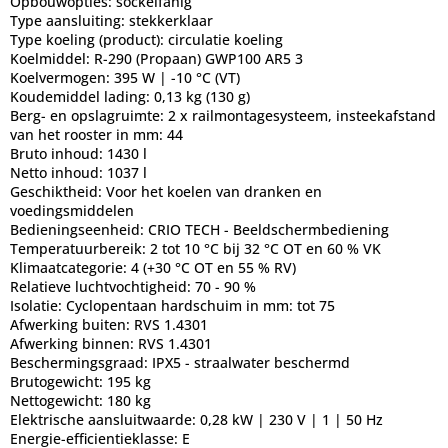
Opbouwopties:
sockelfähig
Type aansluiting:
stekkerklaar
Type koeling (product):
circulatie koeling
Koelmiddel:
R-290 (Propaan) GWP100 AR5 3
Koelvermogen:
395 W | -10 °C (VT)
Koudemiddel lading:
0,13 kg (130 g)
Berg- en opslagruimte:
2 x railmontagesysteem, insteekafstand
van het rooster in mm: 44
Bruto inhoud:
1430 l
Netto inhoud:
1037 l
Geschiktheid:
Voor het koelen van dranken en
voedingsmiddelen
Bedieningseenheid:
CRIO TECH - Beeldschermbediening
Temperatuurbereik:
2 tot 10 °C bij 32 °C OT en 60 % VK
Klimaatcategorie:
4 (+30 °C OT en 55 % RV)
Relatieve luchtvochtigheid:
70 - 90 %
Isolatie:
Cyclopentaan hardschuim in mm: tot 75
Afwerking buiten:
RVS 1.4301
Afwerking binnen:
RVS 1.4301
Beschermingsgraad:
IPX5 - straalwater beschermd
Brutogewicht:
195 kg
Nettogewicht:
180 kg
Elektrische aansluitwaarde:
0,28 kW | 230 V | 1 | 50 Hz
Energie-efficientieklasse:
E