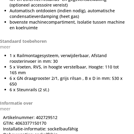
(optioneel accessoire vereist)
Automatisch ontdooien (indien nodig), automatische
condensatieverdamping (heet gas)
bovenste machinecompartiment, Isolatie tussen machine
en koelruimte
Standaard toebehoren
meer
1 x Railmontagesysteem, verwijderbaar, Afstand
roosterinvoer in mm: 30
5 x Voeten, RVS, in hoogte verstelbaar, Hoogte: 110 tot
165 mm
6 x GN draagrooster 2/1, grijs rilsan , B x D in mm: 530 x
650
6 x Steunrails (2 st.)
Informatie over
meer
Artikelnummer:
402729512
GTIN:
4063377150170
Installatie-informatie:
sockelbaufähig