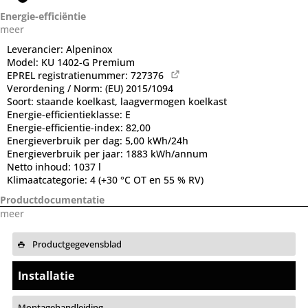
Energie-efficiëntie
meer
Leverancier:
Alpeninox
Model:
KU 1402-G Premium
EPREL registratienummer:
727376
Verordening / Norm:
(EU) 2015/1094
Soort:
staande koelkast, laagvermogen koelkast
Energie-efficientieklasse:
E
Energie-efficientie-index:
82,00
Energieverbruik per dag:
5,00 kWh/24h
Energieverbruik per jaar:
1883 kWh/annum
Netto inhoud:
1037 l
Klimaatcategorie:
4 (+30 °C OT en 55 % RV)
Productdocumentatie
meer
Productgegevensblad
Installatie
Montagehandleiding