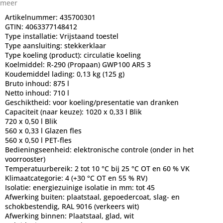
meer
Artikelnummer:
435700301
GTIN:
4063377148412
Type installatie:
Vrijstaand toestel
Type aansluiting:
stekkerklaar
Type koeling (product):
circulatie koeling
Koelmiddel:
R-290 (Propaan) GWP100 AR5 3
Koudemiddel lading:
0,13 kg (125 g)
Bruto inhoud:
875 l
Netto inhoud:
710 l
Geschiktheid:
voor koeling/presentatie van dranken
Capaciteit (naar keuze):
1020 x 0,33 l Blik
720 x 0,50 l Blik
560 x 0,33 l Glazen fles
560 x 0,50 l PET-fles
Bedieningseenheid:
elektronische controle (onder in het
voorrooster)
Temperatuurbereik:
2 tot 10 °C bij 25 °C OT en 60 % VK
Klimaatcategorie:
4 (+30 °C OT en 55 % RV)
Isolatie:
energiezuinige isolatie in mm: tot 45
Afwerking buiten:
plaatstaal, gepoedercoat, slag- en
schokbestendig, RAL 9016 (verkeers wit)
Afwerking binnen:
Plaatstaal, glad, wit