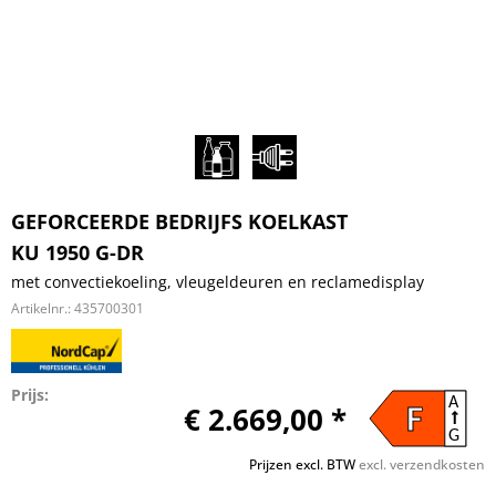
GEFORCEERDE BEDRIJFS KOELKAST
KU 1950 G-DR
met convectiekoeling, vleugeldeuren en reclamedisplay
Artikelnr.:
435700301
Prijs:
A
€ 2.669,00 *
F
G
Prijzen excl. BTW
excl. verzendkosten