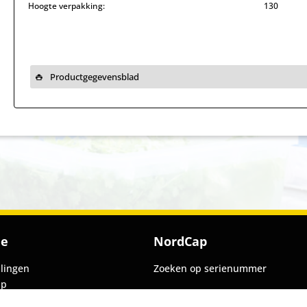
Hoogte verpakking:
130
Productgegevensblad
ie
NordCap
llingen
Zoeken op serienummer
ap
aring - GDPR