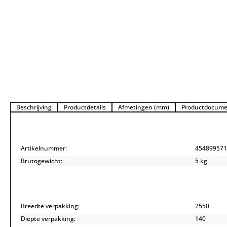
Beschrijving
Productdetails
Afmetingen (mm)
Productdocume
Artikelnummer:
454899571
Brutogewicht:
5 kg
Breedte verpakking:
2550
Diepte verpakking:
140