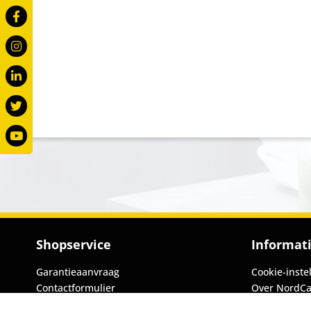
Shopservice
Informat
Garantieaanvraag
Cookie-inste
Contactformulier
Over NordC
Voorwaarden
Privacyverkl