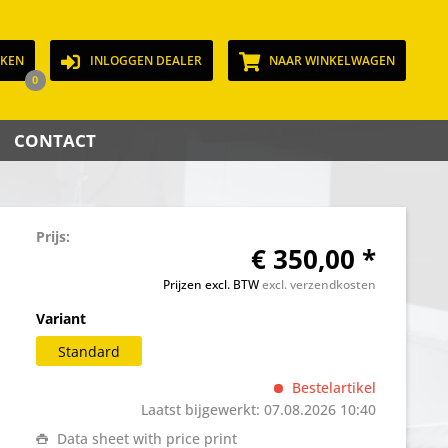
JKEN
INLOGGEN DEALER
NAAR WINKELWAGEN
0
CONTACT
Prijs:
€ 350,00 *
Prijzen excl. BTW
excl. verzendkosten
Variant
Standard
Bestelartikel
Laatst bijgewerkt: 07.08.2026 10:40
Data sheet with price print