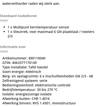
waterontharder raden wij sterk aan.
Standaard toebehoren
meer
1 x Multipunt kerntemperatuur sensor
1 x Steunrek, voor maximaal 6 GN plaatstaal / roosters
2/3
Informatie over
meer
Artikelnummer:
490110040
GTIN:
4063377176149
Type installatie:
Tafel toestel
Soort energie:
elektrisch
Berg- en opslagruimte:
6 x Inschuifeenheden GN 2/3 - 68
Zelfreinigend systeem:
serie
Bedieningseenheid:
elektronische controle
Bedrijfstemperatuur:
30 bis 270 °C
Isolatie:
energiezuinige isolatie
Afwerking buiten:
CHR 1.4016
Afwerking binnen:
RVS 1.4301, monostructuur