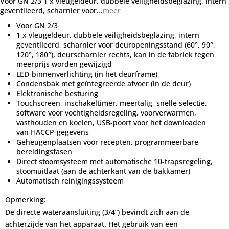
Voor GN 2/3 1 x vleugeldeur, dubbele veiligheidsbeglazing, intern
geventileerd, scharnier voor...
meer
Voor GN 2/3
1 x vleugeldeur, dubbele veiligheidsbeglazing, intern
geventileerd, scharnier voor deuropeningsstand (60°, 90°,
120°, 180°), deurscharnier rechts, kan in de fabriek tegen
meerprijs worden gewijzigd
LED-binnenverlichting (in het deurframe)
Condensbak met geïntegreerde afvoer (in de deur)
Elektronische besturing
Touchscreen, inschakeltimer, meertalig, snelle selectie,
software voor vochtigheidsregeling, voorverwarmen,
vasthouden en koelen, USB-poort voor het downloaden
van HACCP-gegevens
Geheugenplaatsen voor recepten, programmeerbare
bereidingsfasen
Direct stoomsysteem met automatische 10-trapsregeling,
stoomuitlaat (aan de achterkant van de bakkamer)
Automatisch reinigingssysteem
Opmerking:
De directe wateraansluiting (3/4”) bevindt zich aan de
achterzijde van het apparaat. Het gebruik van een