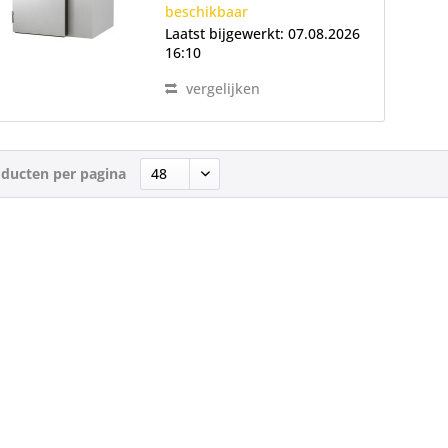
beschikbaar
links,...
Laatst bijgewerkt: 07.08.2026
16:10
vergelijken
ducten per pagina