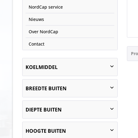
NordCap service
Nieuws
Over NordCap
Contact
Pro
KOELMIDDEL
R-290 (Propaan) GWP100 AR5 3
BREEDTE BUITEN
1210
DIEPTE BUITEN
1089
HOOGTE BUITEN