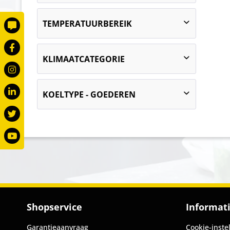
2393
TEMPERATUURBEREIK
snelle afkoeling: 90 tot 3 °C bij 40 °C
KLIMAATCATEGORIE
OT en 40 % VK,Blast bevriezen: 90 tot
-18 °C bij 40 °C OT en 40 % VK
5 (+40 °C OT en 40 % RV)
KOELTYPE - GOEDEREN
circulatie koeling
Shopservice
Informat
Garantieaanvraag
Cookie-inste