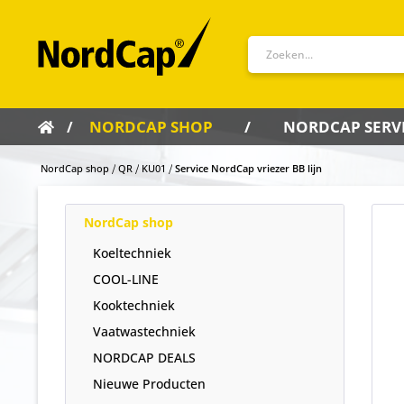
NORDCAP SHOP
NORDCAP SERV
NordCap shop
QR
KU01
Service NordCap vriezer BB lijn
NordCap shop
Koeltechniek
COOL-LINE
Kooktechniek
Vaatwastechniek
NORDCAP DEALS
Nieuwe Producten