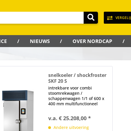
VERGELI
ICE
NIEUWS
OVER NORDCAP
snelkoeler / shockfroster
SKF 20 S
intrekbare voor combi
stoomrekwagen /
schappenwagen 1/1 of 600 x
400 mm multifunctioneel
apparaat voor blast chilling en
blast freezing instelbare
v.a. € 25.208,00 *
ventilatorsnelheid 1 x
massieve deur, RVS, frame
Andere uitvoering
verwarming, kasteel, deurstop