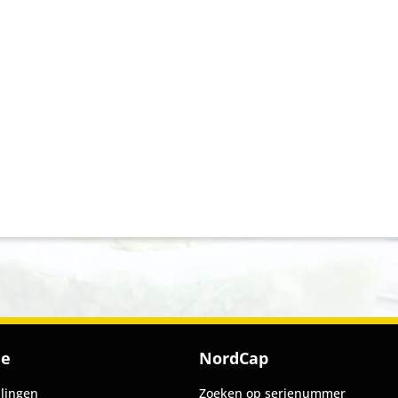
ie
NordCap
llingen
Zoeken op serienummer