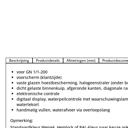
Beschrijving
Productdetails
Afmetingen (mm)
Productdocume
voor GN 1/1-200
voorscherm (klantzijde)
vaste glazen hoestbescherming, halogeenstraler (onder b
dicht gelaste binnenkuip, afgeronde kanten, diagonale r
elektronische controle
digitaal display, waterpeilcontrole met waarschuwingslam
watertekort
handmatig vullen, waterafvoer via overloopslang
Opmerking:
Standaardkleur Wengé. Hemlock of RAL-kleur naar keuze ook o