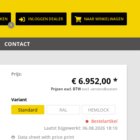
JKEN
INLOGGEN DEALER
NAAR WINKELWAGEN
0
CONTACT
Prijs:
€ 6.952,00 *
Prijzen excl. BTW
excl. verzendkosten
Variant
Standard
RAL
HEMLOCK
Bestelartikel
Laatst bijgewerkt: 06.08.2026 18:10
Data sheet with price print