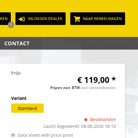
JKEN
INLOGGEN DEALER
NAAR WINKELWAGEN
0
CONTACT
Prijs:
€ 119,00 *
Prijzen excl. BTW
excl. verzendkosten
Variant
Standard
Bestelartikel
Laatst bijgewerkt: 08.08.2026 18:10
Data sheet with price print