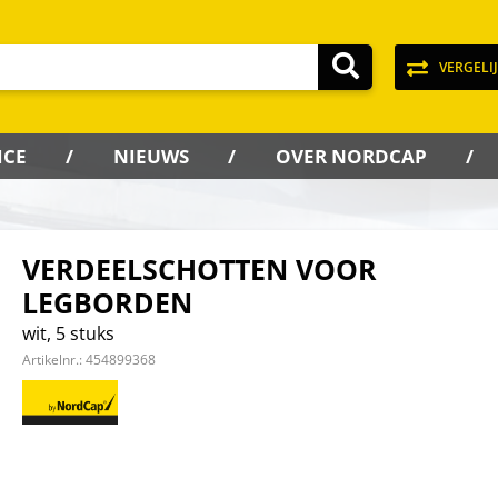
VERGELI
ICE
NIEUWS
OVER NORDCAP
VERDEELSCHOTTEN VOOR
LEGBORDEN
wit, 5 stuks
Artikelnr.:
454899368