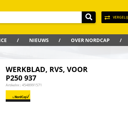
VERGELI
ICE
NIEUWS
OVER NORDCAP
WERKBLAD, RVS, VOOR
P250 937
Artikelnr.:
4548991571