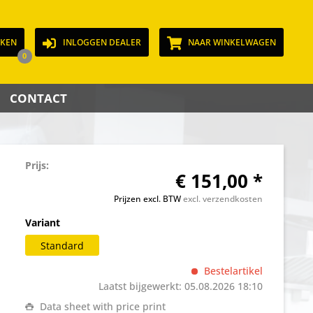
JKEN
INLOGGEN DEALER
NAAR WINKELWAGEN
0
CONTACT
Prijs:
€ 151,00 *
Prijzen excl. BTW
excl. verzendkosten
Variant
Standard
Bestelartikel
Laatst bijgewerkt: 05.08.2026 18:10
Data sheet with price print