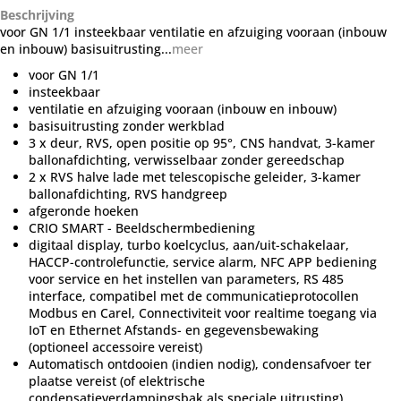
Beschrijving
voor GN 1/1 insteekbaar ventilatie en afzuiging vooraan (inbouw
en inbouw) basisuitrusting...
meer
voor GN 1/1
insteekbaar
ventilatie en afzuiging vooraan (inbouw en inbouw)
basisuitrusting zonder werkblad
3 x deur, RVS, open positie op 95°, CNS handvat, 3-kamer
ballonafdichting, verwisselbaar zonder gereedschap
2 x RVS halve lade met telescopische geleider, 3-kamer
ballonafdichting, RVS handgreep
afgeronde hoeken
CRIO SMART - Beeldschermbediening
digitaal display, turbo koelcyclus, aan/uit-schakelaar,
HACCP-controlefunctie, service alarm, NFC APP bediening
voor service en het instellen van parameters, RS 485
interface, compatibel met de communicatieprotocollen
Modbus en Carel, Connectiviteit voor realtime toegang via
IoT en Ethernet Afstands- en gegevensbewaking
(optioneel accessoire vereist)
Automatisch ontdooien (indien nodig), condensafvoer ter
plaatse vereist (of elektrische
condensatieverdampingsbak als speciale uitrusting)