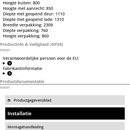
Hoogte buiten:
800
Hoogte met aanrecht:
850
Diepte met geopend deur:
1110
Diepte met geopend lade:
1310
Breedte verpakking:
2309
Diepte verpakking:
760
Hoogte verpakking:
860
Productinfo & Veiligheid (GPSR)
meer
Verantwoordelijke persoon voor de EU:
Fabrikantinformatie:
Productdocumentatie
meer
Productgegevensblad
Installatie
Montagehandleiding