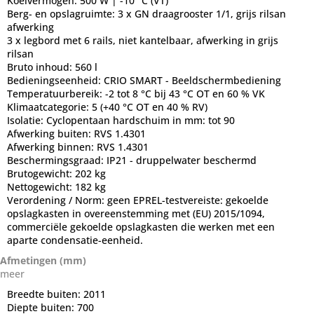
Koelvermogen:
500 W | -10 °C (VT)
Berg- en opslagruimte:
3 x GN draagrooster 1/1, grijs rilsan
afwerking
3 x legbord met 6 rails, niet kantelbaar, afwerking in grijs
rilsan
Bruto inhoud:
560 l
Bedieningseenheid:
CRIO SMART - Beeldschermbediening
Temperatuurbereik:
-2 tot 8 °C bij 43 °C OT en 60 % VK
Klimaatcategorie:
5 (+40 °C OT en 40 % RV)
Isolatie:
Cyclopentaan hardschuim in mm: tot 90
Afwerking buiten:
RVS 1.4301
Afwerking binnen:
RVS 1.4301
Beschermingsgraad:
IP21 - druppelwater beschermd
Brutogewicht:
202 kg
Nettogewicht:
182 kg
Verordening / Norm:
geen EPREL-testvereiste: gekoelde
opslagkasten in overeenstemming met (EU) 2015/1094,
commerciële gekoelde opslagkasten die werken met een
aparte condensatie-eenheid.
Afmetingen (mm)
meer
Breedte buiten:
2011
Diepte buiten:
700