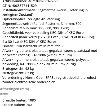
Artikelnummer:
46710407001-0-0-0
GTIN:
4063377141529
Installatie-informatie:
Segmentbauweise (Lieferung in
zerlegtem Zustand)
Opbouwopties:
zerlegte Anlieferung
Segmentbauweise (Paneel-Rastermaß in mm: 300,
Paneelbreiten in mm: 300, 600, 900, 1200)
Geschiktheid:
voor vatkoeling KEG-DIN of KEG-Euro
Capaciteit (naar keuze):
2 x 50 l vat (KEG-DIN of KEG-Euro)
4 x 30 l vat (KEG-DIN of KEG-Euro)
Isolatie:
PUR hardschuim in mm: tot 50
Afwerking buiten:
plaatstaal, gegalvaniseerd plaatstaal met
polyester coating, RAL 9006 (wit aluminium)
Afwerking binnen:
plaatstaal, gegalvaniseerd, polyester
bekleding, RAL 9006 (blank aluminiumkleurig)
Brutogewicht:
92 kg
Nettogewicht:
62 kg
Verordening / Norm:
Geen EPREL-registratieplicht: product
zonder elektronische onderdelen.
Afmetingen (mm)
meer
Breedte buiten:
1080
Diepte buiten:
740