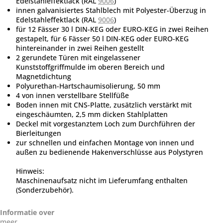
Edelstahleffektlack (RAL
9006
)
innen galvanisiertes Stahlblech mit Polyester-Überzug in
Edelstahleffektlack (RAL
9006
)
für 12 Fässer 30 l DIN-KEG oder EURO-KEG in zwei Reihen
gestapelt, für 6 Fässer 50 l DIN-KEG oder EURO-KEG
hintereinander in zwei Reihen gestellt
2 gerundete Türen mit eingelassener
Kunststoffgriffmulde im oberen Bereich und
Magnetdichtung
Polyurethan-Hartschaumisolierung, 50 mm
4 von innen verstellbare Stellfüße
Boden innen mit CNS-Platte, zusätzlich verstärkt mit
eingeschäumten, 2,5 mm dicken Stahlplatten
Deckel mit vorgestanztem Loch zum Durchführen der
Bierleitungen
zur schnellen und einfachen Montage von innen und
außen zu bedienende Hakenverschlüsse aus Polystyren
Hinweis:
Maschinenaufsatz nicht im Lieferumfang enthalten
(Sonderzubehör).
Informatie over
meer