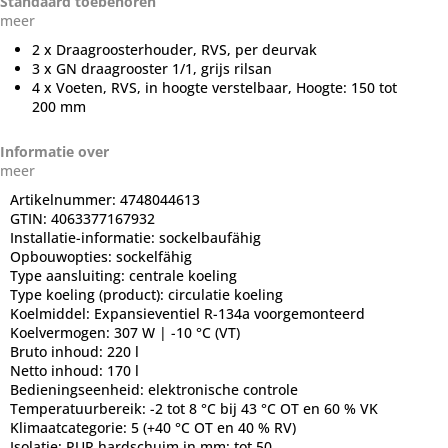
Standaard toebehoren
meer
2 x Draagroosterhouder, RVS, per deurvak
3 x GN draagrooster 1/1, grijs rilsan
4 x Voeten, RVS, in hoogte verstelbaar, Hoogte: 150 tot
200 mm
Informatie over
meer
Artikelnummer:
4748044613
GTIN:
4063377167932
Installatie-informatie:
sockelbaufähig
Opbouwopties:
sockelfähig
Type aansluiting:
centrale koeling
Type koeling (product):
circulatie koeling
Koelmiddel:
Expansieventiel R-134a voorgemonteerd
Koelvermogen:
307 W | -10 °C (VT)
Bruto inhoud:
220 l
Netto inhoud:
170 l
Bedieningseenheid:
elektronische controle
Temperatuurbereik:
-2 tot 8 °C bij 43 °C OT en 60 % VK
Klimaatcategorie:
5 (+40 °C OT en 40 % RV)
Isolatie:
PUR hardschuim in mm: tot 50