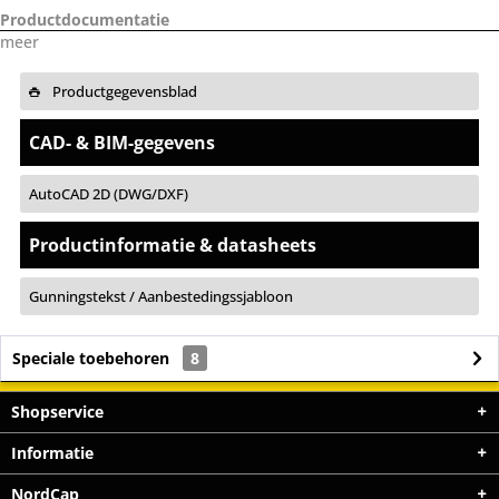
Productdocumentatie
meer
Productgegevensblad
CAD- & BIM-gegevens
AutoCAD 2D (DWG/DXF)
Productinformatie & datasheets
Gunningstekst / Aanbestedingssjabloon
Speciale toebehoren
8
Shopservice
Informatie
NordCap