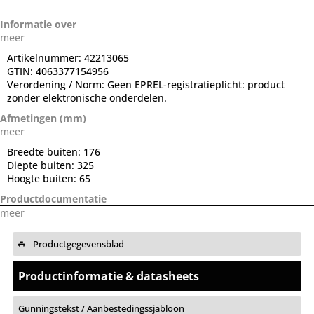
Informatie over
meer
Artikelnummer:
42213065
GTIN:
4063377154956
Verordening / Norm:
Geen EPREL-registratieplicht: product
zonder elektronische onderdelen.
Afmetingen (mm)
meer
Breedte buiten:
176
Diepte buiten:
325
Hoogte buiten:
65
Productdocumentatie
meer
Productgegevensblad
Productinformatie & datasheets
Gunningstekst / Aanbestedingssjabloon