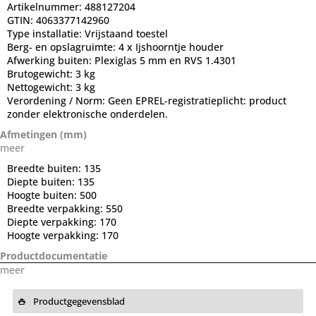
Artikelnummer:
488127204
GTIN:
4063377142960
Type installatie:
Vrijstaand toestel
Berg- en opslagruimte:
4 x Ijshoorntje houder
Afwerking buiten:
Plexiglas 5 mm en RVS 1.4301
Brutogewicht:
3 kg
Nettogewicht:
3 kg
Verordening / Norm:
Geen EPREL-registratieplicht: product
zonder elektronische onderdelen.
Afmetingen (mm)
meer
Breedte buiten:
135
Diepte buiten:
135
Hoogte buiten:
500
Breedte verpakking:
550
Diepte verpakking:
170
Hoogte verpakking:
170
Productdocumentatie
meer
Productgegevensblad