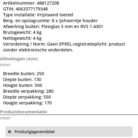
Artikelnummer:
488127208
GTIN:
4063377179348
Type installatie:
Vrijstaand toestel
Berg- en opslagruimte:
8 x Ijshoorntje houder
Afwerking buiten:
Plexiglas 5 mm en RVS 1.4301
Brutogewicht:
4 kg
Nettogewicht:
4 kg
Verordening / Norm:
Geen EPREL-registratieplicht: product
zonder elektronische onderdelen.
Afmetingen (mm)
meer
Breedte buiten:
250
Diepte buiten:
130
Hoogte buiten:
500
Breedte verpakking:
280
Diepte verpakking:
550
Hoogte verpakking:
170
Productdocumentatie
meer
Productgegevensblad