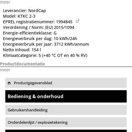
meer
Leverancier:
NordCap
Model:
KTKC 2-3
EPREL registratienummer:
1994845
Verordening / Norm:
(EU) 2015/1094
Energie-efficientieklasse:
G
Energieverbruik per dag:
10 kWh/24h
Energieverbruik per jaar:
3712 kWh/annum
Netto inhoud:
154 l
Klimaatcategorie:
5 (+40 °C OT en 40 % RV)
Productdocumentatie
meer
Productgegevensblad
Bediening & onderhoud
Gebruikershandleiding
Onderdelenlijst / explosietekening