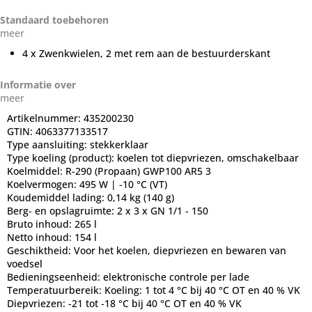
Standaard toebehoren
meer
4 x Zwenkwielen, 2 met rem aan de bestuurderskant
Informatie over
meer
Artikelnummer:
435200230
GTIN:
4063377133517
Type aansluiting:
stekkerklaar
Type koeling (product):
koelen tot diepvriezen, omschakelbaar
Koelmiddel:
R-290 (Propaan) GWP100 AR5 3
Koelvermogen:
495 W | -10 °C (VT)
Koudemiddel lading:
0,14 kg (140 g)
Berg- en opslagruimte:
2 x 3 x GN 1/1 - 150
Bruto inhoud:
265 l
Netto inhoud:
154 l
Geschiktheid:
Voor het koelen, diepvriezen en bewaren van
voedsel
Bedieningseenheid:
elektronische controle per lade
Temperatuurbereik:
Koeling: 1 tot 4 °C bij 40 °C OT en 40 % VK
Diepvriezen: -21 tot -18 °C bij 40 °C OT en 40 % VK