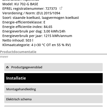
Model:
KU 702-G BASE
EPREL registratienummer:
727373
Verordening / Norm:
(EU) 2015/1094
Soort:
staande koelkast, laagvermogen koelkast
Energie-efficientieklasse:
E
Energie-efficientie-index:
84,65
Energieverbruik per dag:
3,00 kWh/24h
Energieverbruik per jaar:
1215 kWh/annum
Netto inhoud:
503 l
Klimaatcategorie:
4 (+30 °C OT en 55 % RV)
Productdocumentatie
meer
Productgegevensblad
Installatie
Montagehandleiding
Elektrisch schema