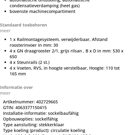
condensatieverdamping (heet gas)
bovenste machinecompartiment
Standaard toebehoren
meer
1 x Railmontagesysteem, verwijderbaar, Afstand
roosterinvoer in mm: 30
4 x GN draagrooster 2/1, grijs rilsan , B x D in mm: 530 x
650
4 x Steunrails (2 st.)
4 x Voeten, RVS, in hoogte verstelbaar, Hoogte: 110 tot
165 mm
Informatie over
meer
Artikelnummer:
402729665
GTIN:
4063377150415
Installatie-informatie:
sockelbaufähig
Opbouwopties:
sockelfähig
Type aansluiting:
stekkerklaar
Type koeling (product):
circulatie koeling