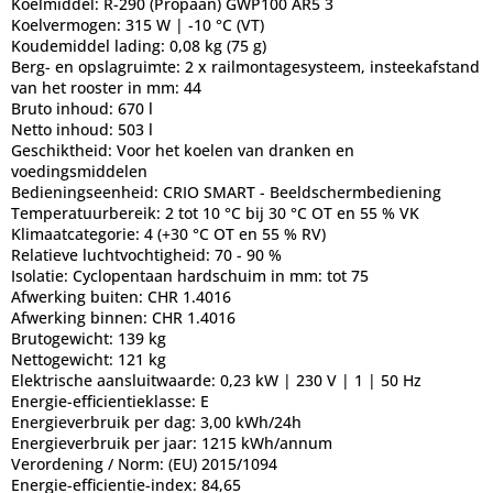
Koelmiddel:
R-290 (Propaan) GWP100 AR5 3
Koelvermogen:
315 W | -10 °C (VT)
Koudemiddel lading:
0,08 kg (75 g)
Berg- en opslagruimte:
2 x railmontagesysteem, insteekafstand
van het rooster in mm: 44
Bruto inhoud:
670 l
Netto inhoud:
503 l
Geschiktheid:
Voor het koelen van dranken en
voedingsmiddelen
Bedieningseenheid:
CRIO SMART - Beeldschermbediening
Temperatuurbereik:
2 tot 10 °C bij 30 °C OT en 55 % VK
Klimaatcategorie:
4 (+30 °C OT en 55 % RV)
Relatieve luchtvochtigheid:
70 - 90 %
Isolatie:
Cyclopentaan hardschuim in mm: tot 75
Afwerking buiten:
CHR 1.4016
Afwerking binnen:
CHR 1.4016
Brutogewicht:
139 kg
Nettogewicht:
121 kg
Elektrische aansluitwaarde:
0,23 kW | 230 V | 1 | 50 Hz
Energie-efficientieklasse:
E
Energieverbruik per dag:
3,00 kWh/24h
Energieverbruik per jaar:
1215 kWh/annum
Verordening / Norm:
(EU) 2015/1094
Energie-efficientie-index:
84,65