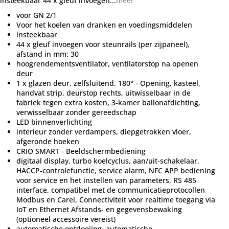
insteekbaar 44 x gleuf invoegen...
meer
voor GN 2/1
Voor het koelen van dranken en voedingsmiddelen
insteekbaar
44 x gleuf invoegen voor steunrails (per zijpaneel),
afstand in mm: 30
hoogrendementsventilator, ventilatorstop na openen
deur
1 x glazen deur, zelfsluitend, 180° - Opening, kasteel,
handvat strip, deurstop rechts, uitwisselbaar in de
fabriek tegen extra kosten, 3-kamer ballonafdichting,
verwisselbaar zonder gereedschap
LED binnenverlichting
interieur zonder verdampers, diepgetrokken vloer,
afgeronde hoeken
CRIO SMART - Beeldschermbediening
digitaal display, turbo koelcyclus, aan/uit-schakelaar,
HACCP-controlefunctie, service alarm, NFC APP bediening
voor service en het instellen van parameters, RS 485
interface, compatibel met de communicatieprotocollen
Modbus en Carel, Connectiviteit voor realtime toegang via
IoT en Ethernet Afstands- en gegevensbewaking
(optioneel accessoire vereist)
automatische ontdooiing, automatische