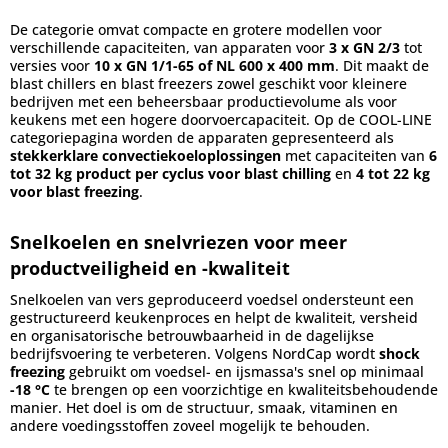
De categorie omvat compacte en grotere modellen voor
verschillende capaciteiten, van apparaten voor
3 x GN 2/3
tot
versies voor
10 x GN 1/1-65 of NL 600 x 400 mm
. Dit maakt de
blast chillers en blast freezers zowel geschikt voor kleinere
bedrijven met een beheersbaar productievolume als voor
keukens met een hogere doorvoercapaciteit. Op de COOL-LINE
categoriepagina worden de apparaten gepresenteerd als
stekkerklare convectiekoeloplossingen
met capaciteiten van
6
tot 32 kg product per cyclus voor blast chilling
en
4 tot 22 kg
voor blast freezing
.
Snelkoelen en snelvriezen voor meer
productveiligheid en -kwaliteit
Snelkoelen van vers geproduceerd voedsel ondersteunt een
gestructureerd keukenproces en helpt de kwaliteit, versheid
en organisatorische betrouwbaarheid in de dagelijkse
bedrijfsvoering te verbeteren. Volgens NordCap wordt
shock
freezing
gebruikt om voedsel- en ijsmassa's snel op minimaal
-18 °C
te brengen op een voorzichtige en kwaliteitsbehoudende
manier. Het doel is om de structuur, smaak, vitaminen en
andere voedingsstoffen zoveel mogelijk te behouden.