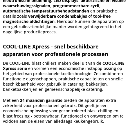
elektronische bediening
,
LED displays
,
akoestische en visuele
waarschuwingssignalen
,
programmeerbare cycli
,
automatische temperatuurbehoudstanden
en praktische
details zoals
verwijderbare condensbakjes
of
tool-free
magnetische afdichtingen
. Hierdoor kunnen de apparaten op
een gebruiksvriendelijke manier worden geïntegreerd in het
dagelijkse productieproces.
COOL-LINE Xpress - snel beschikbare
apparaten voor professionele processen
De COOL-LINE blast chillers maken deel uit van de
COOL-LINE
Xpress serie
en vormen een economische instapoplossing op
het gebied van professionele koeltechnologie. Ze combineren
functionele eigenschappen, praktische capaciteiten en snelle
beschikbaarheid voor gebruik in catering, bakkerijen,
banketbakkerijen en gemeenschappelijke catering.
Met een
24 maanden garantie
bieden de apparaten extra
zekerheid voor professioneel gebruik. Dit geeft je een
economische oplossing voor gecontroleerd blast chilling en
blast freezing - betrouwbaar, functioneel en ontworpen om te
voldoen aan de eisen van alledaags keukengebruik.