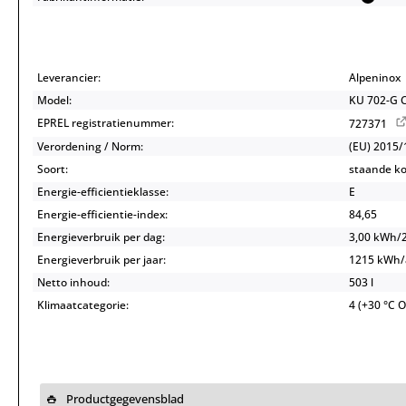
Leverancier:
Alpeninox
Model:
KU 702-G 
EPREL registratienummer:
727371
Verordening / Norm:
(EU) 2015/
Soort:
staande ko
Energie-efficientieklasse:
E
Energie-efficientie-index:
84,65
Energieverbruik per dag:
3,00 kWh/
Energieverbruik per jaar:
1215 kWh
Netto inhoud:
503 l
Klimaatcategorie:
4 (+30 °C 
Productgegevensblad