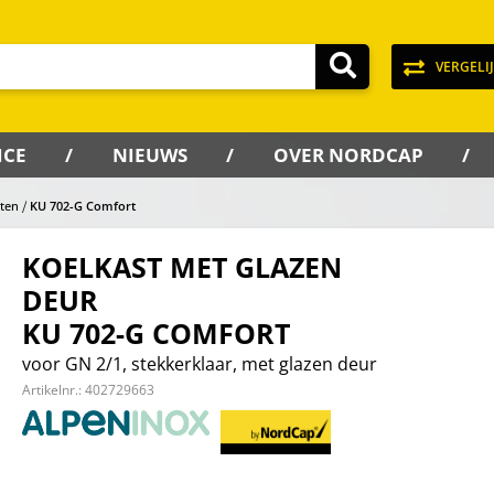
VERGELI
ICE
NIEUWS
OVER NORDCAP
sten
KU 702-G Comfort
KOELKAST MET GLAZEN
DEUR
KU 702-G COMFORT
voor GN 2/1, stekkerklaar, met glazen deur
Artikelnr.:
402729663