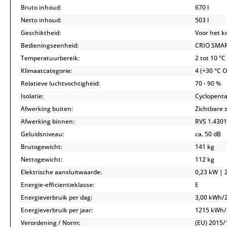
Bruto inhoud:
670 l
Netto inhoud:
503 l
Geschiktheid:
Voor het k
Bedieningseenheid:
CRIO SMAR
Temperatuurbereik:
2 tot 10 °C
Klimaatcategorie:
4 (+30 °C 
Relatieve luchtvochtigheid:
70 - 90 %
Isolatie:
Cyclopenta
Afwerking buiten:
Zichtbare 
Afwerking binnen:
RVS 1.4301
Geluidsniveau:
ca. 50 dB
Brutogewicht:
141 kg
Nettogewicht:
112 kg
Elektrische aansluitwaarde:
0,23 kW | 2
Energie-efficientieklasse:
E
Energieverbruik per dag:
3,00 kWh/
Energieverbruik per jaar:
1215 kWh
Verordening / Norm:
(EU) 2015/