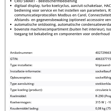
CRIO SMART - Beeldschermbediening
digitaal display, turbo koelcyclus, aan/uit-schakelaar, HA
bediening voor service en het instellen van parameters, R
communicatieprotocollen Modbus en Carel, Connectiviteit 
Afstands- en gegevensbewaking (optioneel accessoire vere
automatische ontdooiing, automatische condensatieverda
bovenste machinecompartiment (buiten het interieur), Is
toegang tot bekabeling en componenten voor onderhoud
Artikelnummer:
402729663
GTIN:
406337715
Type installatie:
Vrijstaand 
Installatie-informatie:
sockelbauf
Opbouwopties:
sockelfähi
Type aansluiting:
stekkerkla
Type koeling (product):
circulatie 
Koelmiddel:
R-290 (Pr
Koelvermogen:
315 W | -10
Koudemiddel lading:
0,08 kg (75