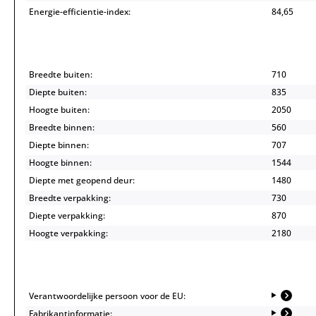
Energie-efficientie-index:
84,65
Breedte buiten:
710
Diepte buiten:
835
Hoogte buiten:
2050
Breedte binnen:
560
Diepte binnen:
707
Hoogte binnen:
1544
Diepte met geopend deur:
1480
Breedte verpakking:
730
Diepte verpakking:
870
Hoogte verpakking:
2180
Verantwoordelijke persoon voor de EU:
Fabrikantinformatie: