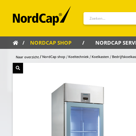
NORDCAP SHOP
NORDCAP SERV
NordCap shop
Koeltechniek
Koelkasten
Bedrijfskoelka
Naar overzicht