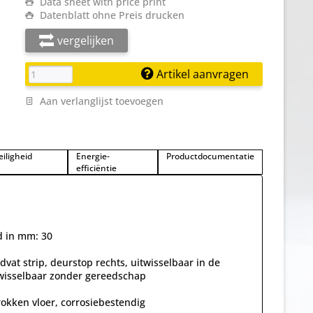
Data sheet with price print
Datenblatt ohne Preis drucken
vergelijken
Artikel aanvragen
Aan verlanglijst toevoegen
eiligheid
Energie-
Productdocumentatie
efficiëntie
nd in mm: 30
dvat strip, deurstop rechts, uitwisselbaar in de
erwisselbaar zonder gereedschap
okken vloer, corrosiebestendig