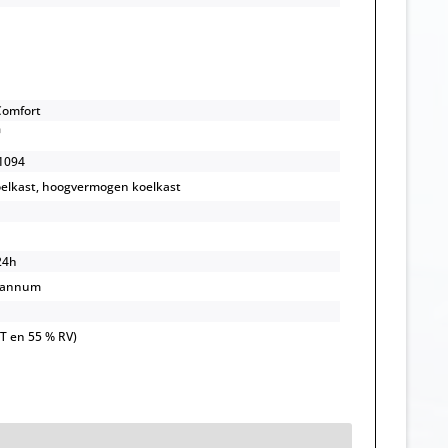
Comfort
1094
elkast, hoogvermogen koelkast
24h
/annum
OT en 55 % RV)