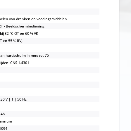
oelen van dranken en voedingsmiddelen
T - Beeldschermbediening
 bij 32 °C OT en 60 % VK
OT en 55 % RV)
an hardschuim in mm: tot 75
zijden: CNS 1.4301
30 V | 1 | 50 Hz
24h
/annum
1094