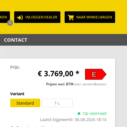
JKEN
INLOGGEN DEALER
NAAR WINKELWAGEN
0
CONTACT
Prijs:
€ 3.769,00 *
E
Prijzen excl. BTW
excl. verzendkosten
Variant
Standard
T-L
Op voorraad
Laatst bijgewerkt: 06.08.2026 18:10