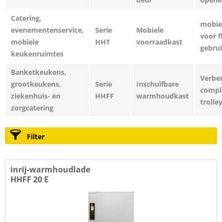
Catering,
mobie
evenementenservice,
Serie
Mobiele
voor f
mobiele
HHT
voorraadkast
gebru
keukenruimtes
Banketkeukens,
Verbe
grootkeukens,
Serie
Inschuifbare
compl
ziekenhuis- en
HHFF
warmhoudkast
trolle
zorgcatering
Filter
inrij-warmhoudlade
HHFF 20 E