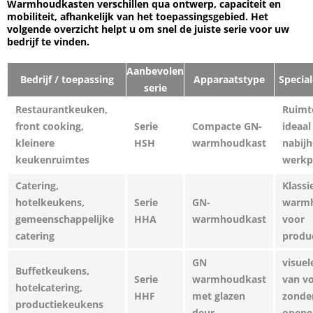
Warmhoudkasten verschillen qua ontwerp, capaciteit en
mobiliteit, afhankelijk van het toepassingsgebied. Het
volgende overzicht helpt u om snel de juiste serie voor uw
bedrijf te vinden.
Aanbevolen
Bedrijf / toepassing
Apparaatstype
Specia
serie
Restaurantkeuken,
Ruimt
front cooking,
Serie
Compacte GN-
ideaal
kleinere
HSH
warmhoudkast
nabijh
keukenruimtes
werkp
Catering,
Klassi
hotelkeukens,
Serie
GN-
warm
gemeenschappelijke
HHA
warmhoudkast
voor
catering
produ
GN
visuel
Buffetkeukens,
Serie
warmhoudkast
van v
hotelcatering,
HHF
met glazen
zonder
productiekeukens
deur
opene