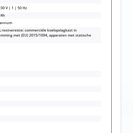
30 V | 1 | 50 Hz
24h
/annum
-testvereiste: commerciële koelopslagkast in
mming met (EU) 2015/1094, apparaten met statische