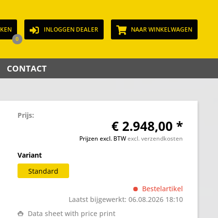
JKEN
INLOGGEN DEALER
NAAR WINKELWAGEN
0
CONTACT
Prijs:
€ 2.948,00 *
Prijzen excl. BTW
excl. verzendkosten
Variant
Standard
Bestelartikel
Laatst bijgewerkt: 06.08.2026 18:10
Data sheet with price print