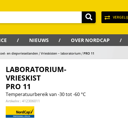
VERGELI
ICE
NIEUWS
OVER NORDCAP
Koel- en diepvrieseilanden
Vrieskisten – laboratorium
PRO 11
LABORATORIUM-
VRIESKIST
PRO 11
Temperatuurbereik van -30 tot -60 °C
Artikelnr.:
412306011