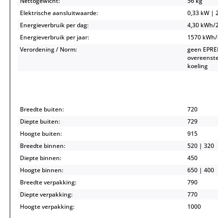
Nettogewicht:
56 kg
Elektrische aansluitwaarde:
0,33 kW | 2
Energieverbruik per dag:
4,30 kWh/
Energieverbruik per jaar:
1570 kWh
Verordening / Norm:
geen EPREL
overeenste
koeling
Breedte buiten:
720
Diepte buiten:
729
Hoogte buiten:
915
Breedte binnen:
520 | 320
Diepte binnen:
450
Hoogte binnen:
650 | 400
Breedte verpakking:
790
Diepte verpakking:
770
Hoogte verpakking:
1000