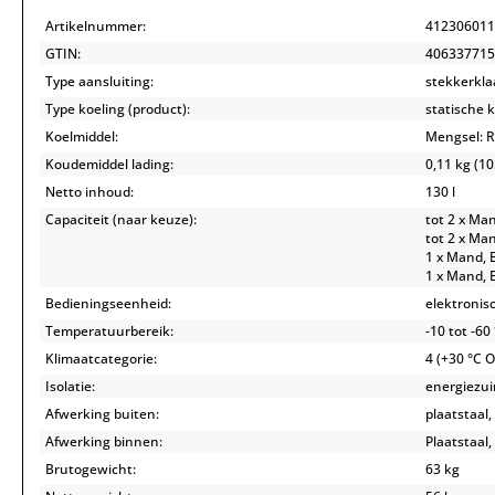
Artikelnummer:
412306011
GTIN:
406337715
Type aansluiting:
stekkerkla
Type koeling (product):
statische 
Koelmiddel:
Mengsel: R
Koudemiddel lading:
0,11 kg (10
Netto inhoud:
130 l
Capaciteit (naar keuze):
tot 2 x Man
tot 2 x Man
1 x Mand, B
1 x Mand, 
Bedieningseenheid:
elektronis
Temperatuurbereik:
-10 tot -60
Klimaatcategorie:
4 (+30 °C 
Isolatie:
energiezuin
Afwerking buiten:
plaatstaal
Afwerking binnen:
Plaatstaal,
Brutogewicht:
63 kg