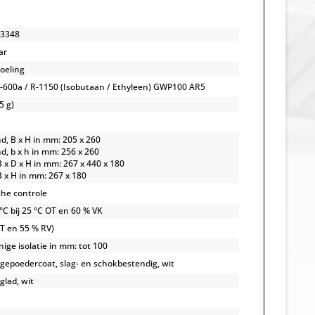
3348
ar
koeling
-600a / R-1150 (Isobutaan / Ethyleen) GWP100 AR5
5 g)
d, B x H in mm: 205 x 260
d, b x h in mm: 256 x 260
 x D x H in mm: 267 x 440 x 180
B x H in mm: 267 x 180
che controle
 °C bij 25 °C OT en 60 % VK
OT en 55 % RV)
ige isolatie in mm: tot 100
, gepoedercoat, slag- en schokbestendig, wit
 glad, wit