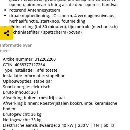
openen, binnenverlichting als de deur open is, handvat
roterend Antennesysteem
draaiknopbediening, LC-scherm, 4 vermogensniveaus,
herhaalfunctie, startknop, foutmelding
tijdinstelling (tot 30 minuten), tijdcontrole (mechanisch)
luchtinlaatfilter / spatscherm (boven)
Informatie over
meer
Artikelnummer:
312202200
GTIN:
4063377127264
Type installatie:
Tafel toestel
Installatie-informatie:
stapelbar
Opbouwopties:
stapelbar
Soort energie:
elektrisch
Bruto inhoud:
20 l
Afwerking buiten:
roestfrij staal
Afwerking binnen:
Roestvrijstalen kookruimte, keramische
bodem
Brutogewicht:
36 kg
Nettogewicht:
33 kg
Elektrische aansluitwaarde:
2,40 kW | 230 V | 1N | 50 Hz