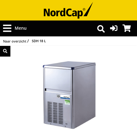
Menu
SDH 18 L
Naar overzicht