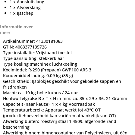
1 x Aansluitslang
1 x Afvoerslang
1 x IJsschep
Informatie over
meer
Artikelnummer:
41330181063
GTIN:
4063377135726
Type installatie:
Vrijstaand toestel
Type aansluiting:
stekkerklaar
Type koeling (machine):
luchtkoeling
Koelmiddel:
R-290 (Propaan) GWP100 AR5 3
Koudemiddel lading:
0,09 kg (85 g)
Geschiktheid:
IJsblokjes geschikt voor gekoelde sappen en
frisdranken
Macht:
ca. 19 kg holle kubus / 24 uur
Hohlwürfelgröße B x T x H in mm: ca. 35 x 29 x 36, 21 Gramm
Capaciteit (naar keuze):
1 x 4 kg Voorraadbak
Temperatuurbereik:
Apparaat werkt tot 43°C OT
(productiehoeveelheid kan variëren afhankelijk van OT)
Afwerking buiten:
roestvrij staal 1.4509, afgeronde rand
bescherming
Afwerking binnen:
binnencontainer van Polyethyleen, uit één