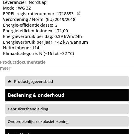
Leverancier:
NordCap
Model:
WG 32
EPREL registratienummer:
1718853
Verordening / Norm:
(EU) 2019/2018
Energie-efficientieklasse:
G
Energie-efficientie-index:
171,00
Energieverbruik per dag:
0,39 kWh/24h
Energieverbruik per jaar:
142 kWh/annum
Netto inhoud:
114 l
Klimaatcategorie:
N (+16 tot +32 °C)
Productdocumentatie
meer
Productgegevensblad
Bediening & onderhoud
Gebruikershandleiding
Onderdelenlijst / explosietekening