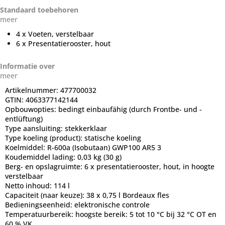
Standaard toebehoren
meer
4 x Voeten, verstelbaar
6 x Presentatierooster, hout
Informatie over
meer
Artikelnummer:
477700032
GTIN:
4063377142144
Opbouwopties:
bedingt einbaufähig (durch Frontbe- und -
entlüftung)
Type aansluiting:
stekkerklaar
Type koeling (product):
statische koeling
Koelmiddel:
R-600a (Isobutaan) GWP100 AR5 3
Koudemiddel lading:
0,03 kg (30 g)
Berg- en opslagruimte:
6 x presentatierooster, hout, in hoogte
verstelbaar
Netto inhoud:
114 l
Capaciteit (naar keuze):
38 x 0,75 l Bordeaux fles
Bedieningseenheid:
elektronische controle
Temperatuurbereik:
hoogste bereik: 5 tot 10 °C bij 32 °C OT en
60 % VK