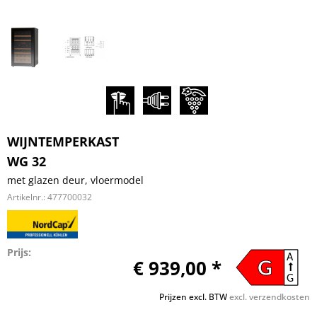
WIJNTEMPERKAST
WG 32
met glazen deur, vloermodel
Artikelnr.:
477700032
Prijs:
A
€ 939,00 *
G
G
Prijzen excl. BTW
excl. verzendkosten