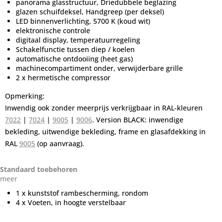
panorama glasstructuur, Driedubbele beglazing
glazen schuifdeksel, Handgreep (per deksel)
LED binnenverlichting, 5700 K (koud wit)
elektronische controle
digitaal display, temperatuurregeling
Schakelfunctie tussen diep / koelen
automatische ontdooiing (heet gas)
machinecompartiment onder, verwijderbare grille
2 x hermetische compressor
Opmerking:
Inwendig ook zonder meerprijs verkrijgbaar in RAL-kleuren
7022
|
7024
|
9005
|
9006
. Version BLACK: inwendige
bekleding, uitwendige bekleding, frame en glasafdekking in
RAL
9005
(op aanvraag).
Standaard toebehoren
meer
1 x kunststof rambescherming, rondom
4 x Voeten, in hoogte verstelbaar