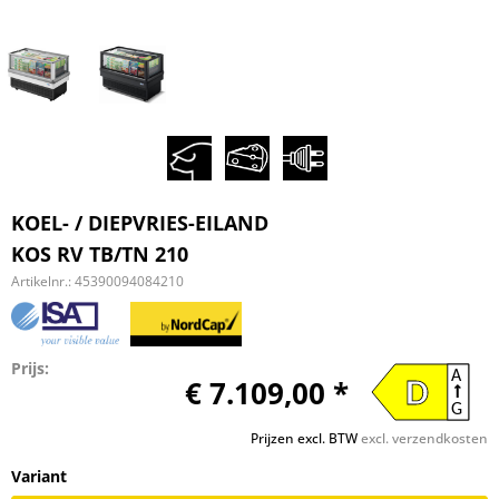
KOEL- / DIEPVRIES-EILAND
KOS RV TB/TN 210
Artikelnr.:
45390094084210
Prijs:
A
€ 7.109,00 *
D
G
Prijzen excl. BTW
excl. verzendkosten
Variant