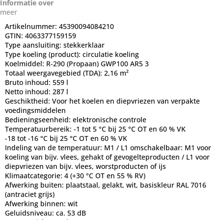
Informatie over
meer
Artikelnummer:
45390094084210
GTIN:
4063377159159
Type aansluiting:
stekkerklaar
Type koeling (product):
circulatie koeling
Koelmiddel:
R-290 (Propaan) GWP100 AR5 3
Totaal weergavegebied (TDA):
2,16 m²
Bruto inhoud:
559 l
Netto inhoud:
287 l
Geschiktheid:
Voor het koelen en diepvriezen van verpakte
voedingsmiddelen
Bedieningseenheid:
elektronische controle
Temperatuurbereik:
-1 tot 5 °C bij 25 °C OT en 60 % VK
-18 tot -16 °C bij 25 °C OT en 60 % VK
Indeling van de temperatuur:
M1 / L1 omschakelbaar: M1 voor
koeling van bijv. vlees, gehakt of gevogelteproducten / L1 voor
diepvriezen van bijv. vlees, worstproducten of ijs
Klimaatcategorie:
4 (+30 °C OT en 55 % RV)
Afwerking buiten:
plaatstaal, gelakt, wit, basiskleur RAL 7016
(antraciet grijs)
Afwerking binnen:
wit
Geluidsniveau:
ca. 53 dB