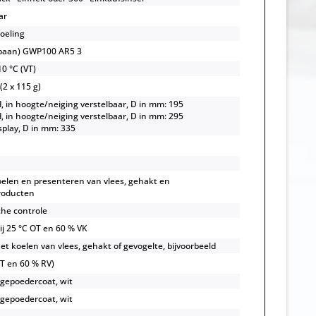
ar
koeling
opaan) GWP100 AR5 3
0 °C (VT)
 (2 x 115 g)
d, in hoogte/neiging verstelbaar, D in mm: 195
d, in hoogte/neiging verstelbaar, D in mm: 295
isplay, D in mm: 335
oelen en presenteren van vlees, gehakt en
roducten
che controle
bij 25 °C OT en 60 % VK
et koelen van vlees, gehakt of gevogelte, bijvoorbeeld
OT en 60 % RV)
 gepoedercoat, wit
 gepoedercoat, wit