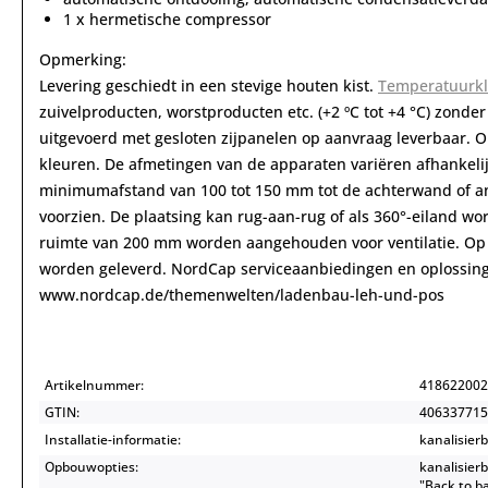
1 x hermetische compressor
Opmerking:
Levering geschiedt in een stevige houten kist.
Temperatuurk
zuivelproducten, worstproducten etc. (+2 ºC tot +4 °C) zonder
uitgevoerd met gesloten zijpanelen op aanvraag leverbaar. O
kleuren. De afmetingen van de apparaten variëren afhankelij
minimumafstand van 100 tot 150 mm tot de achterwand of 
voorzien. De plaatsing kan rug-aan-rug of als 360°-eiland 
ruimte van 200 mm worden aangehouden voor ventilatie. Op
worden geleverd. NordCap serviceaanbiedingen en oplossingen
www.nordcap.de/themenwelten/ladenbau-leh-und-pos
Artikelnummer:
418622002
GTIN:
406337715
Installatie-informatie:
kanalisier
Opbouwopties:
kanalisier
"Back to b