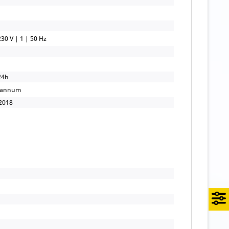
30 V | 1 | 50 Hz
24h
/annum
2018