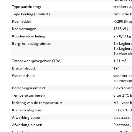
Type aansluiting:
stekkerkla
Type koeling (product):
circulatie 
Koelmiddel:
R-290 (Pr
Koelvermogen:
1868 W | -1
Koudemiddel lading:
2 x 0,12 kg
Berg- en opslagruimte:
1 x Legbor
1 x Legbor
1 x vloer d
Totaal weergavegebied (TDA):
1,21 m²
Bruto inhoud:
194 l
Geschiktheid:
voor het k
pluimveep
Bedieningseenheid:
elektronis
Temperatuurbereik:
0 tot 2 °C 
Indeling van de temperatuur:
M1 - voor h
Klimaatcategorie:
3 (+25 °C 
Afwerking buiten:
plaatstaal,
Afwerking binnen:
Plaatstaal,