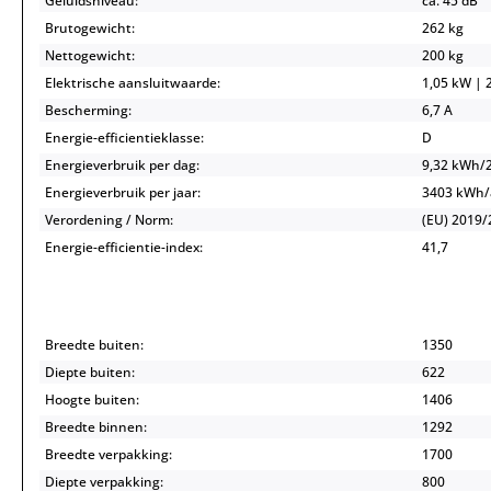
Geluidsniveau:
ca. 45 dB
Brutogewicht:
262 kg
Nettogewicht:
200 kg
Elektrische aansluitwaarde:
1,05 kW | 2
Bescherming:
6,7 A
Energie-efficientieklasse:
D
Energieverbruik per dag:
9,32 kWh/
Energieverbruik per jaar:
3403 kWh
Verordening / Norm:
(EU) 2019/
Energie-efficientie-index:
41,7
Breedte buiten:
1350
Diepte buiten:
622
Hoogte buiten:
1406
Breedte binnen:
1292
Breedte verpakking:
1700
Diepte verpakking:
800