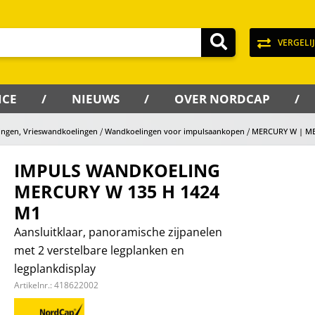
VERGELI
ICE
NIEUWS
OVER NORDCAP
ingen, Vrieswandkoelingen
Wandkoelingen voor impulsaankopen
MERCURY W | ME
IMPULS WANDKOELING
MERCURY W 135 H 1424
M1
Aansluitklaar, panoramische zijpanelen
met 2 verstelbare legplanken en
legplankdisplay
Artikelnr.:
418622002