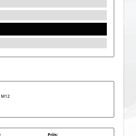
: M12
:
Prijs: