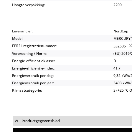
Hoogte verpakking:
2200
Leverancier:
NordCap
Model:
MERCURY W
EPREL registratienummer:
532535
Verordening / Norm:
(EU) 2019/
Energie-efficientieklasse:
D
Energie-efficientie-index:
41,7
Energieverbruik per dag:
9,32 kWh/
Energieverbruik per jaar:
3403 kWh
Klimaatcategorie:
3 (+25 °C 
Productgegevensblad