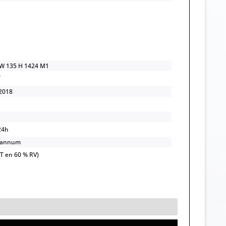
 135 H 1424 M1
2018
24h
/annum
OT en 60 % RV)