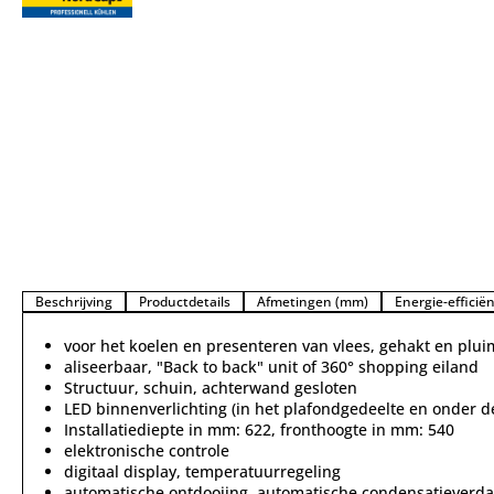
Beschrijving
Productdetails
Afmetingen (mm)
Energie-efficiën
voor het koelen en presenteren van vlees, gehakt en plu
aliseerbaar, "Back to back" unit of 360° shopping eiland
Structuur, schuin, achterwand gesloten
LED binnenverlichting (in het plafondgedeelte en onder d
Installatiediepte in mm: 622, fronthoogte in mm: 540
elektronische controle
digitaal display, temperatuurregeling
automatische ontdooiing, automatische condensatieverd