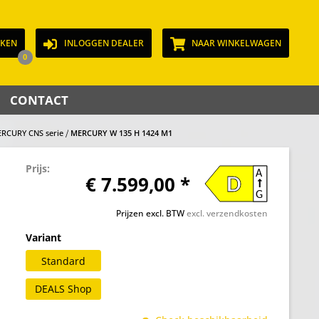
JKEN
INLOGGEN DEALER
NAAR WINKELWAGEN
0
CONTACT
RCURY CNS serie
MERCURY W 135 H 1424 M1
Prijs:
A
€ 7.599,00 *
D
G
Prijzen excl. BTW
excl. verzendkosten
Variant
Standard
DEALS Shop