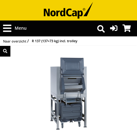
Menu
R 137 (137+73 kg) incl. trolley
Naar overzicht