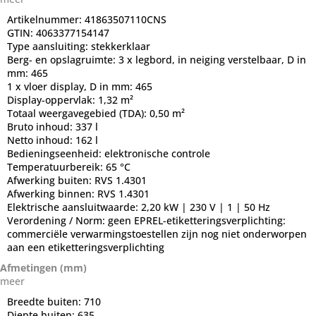
Artikelnummer:
41863507110CNS
GTIN:
4063377154147
Type aansluiting:
stekkerklaar
Berg- en opslagruimte:
3 x legbord, in neiging verstelbaar, D in
mm: 465
1 x vloer display, D in mm: 465
Display-oppervlak:
1,32 m²
Totaal weergavegebied (TDA):
0,50 m²
Bruto inhoud:
337 l
Netto inhoud:
162 l
Bedieningseenheid:
elektronische controle
Temperatuurbereik:
65 °C
Afwerking buiten:
RVS 1.4301
Afwerking binnen:
RVS 1.4301
Elektrische aansluitwaarde:
2,20 kW | 230 V | 1 | 50 Hz
Verordening / Norm:
geen EPREL-etiketteringsverplichting:
commerciële verwarmingstoestellen zijn nog niet onderworpen
aan een etiketteringsverplichting
Afmetingen (mm)
meer
Breedte buiten:
710
Diepte buiten:
635