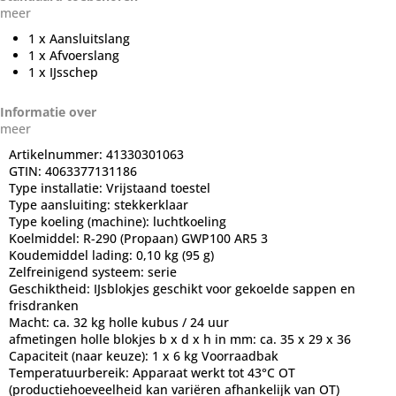
meer
1 x Aansluitslang
1 x Afvoerslang
1 x IJsschep
Informatie over
meer
Artikelnummer:
41330301063
GTIN:
4063377131186
Type installatie:
Vrijstaand toestel
Type aansluiting:
stekkerklaar
Type koeling (machine):
luchtkoeling
Koelmiddel:
R-290 (Propaan) GWP100 AR5 3
Koudemiddel lading:
0,10 kg (95 g)
Zelfreinigend systeem:
serie
Geschiktheid:
IJsblokjes geschikt voor gekoelde sappen en
frisdranken
Macht:
ca. 32 kg holle kubus / 24 uur
afmetingen holle blokjes b x d x h in mm: ca. 35 x 29 x 36
Capaciteit (naar keuze):
1 x 6 kg Voorraadbak
Temperatuurbereik:
Apparaat werkt tot 43°C OT
(productiehoeveelheid kan variëren afhankelijk van OT)