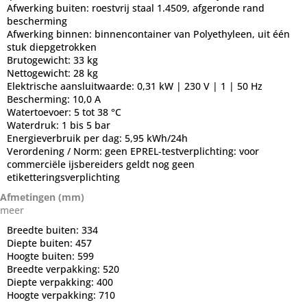
Afwerking buiten:
roestvrij staal 1.4509, afgeronde rand
bescherming
Afwerking binnen:
binnencontainer van Polyethyleen, uit één
stuk diepgetrokken
Brutogewicht:
33 kg
Nettogewicht:
28 kg
Elektrische aansluitwaarde:
0,31 kW | 230 V | 1 | 50 Hz
Bescherming:
10,0 A
Watertoevoer:
5 tot 38 °C
Waterdruk:
1 bis 5 bar
Energieverbruik per dag:
5,95 kWh/24h
Verordening / Norm:
geen EPREL-testverplichting: voor
commerciële ijsbereiders geldt nog geen
etiketteringsverplichting
Afmetingen (mm)
meer
Breedte buiten:
334
Diepte buiten:
457
Hoogte buiten:
599
Breedte verpakking:
520
Diepte verpakking:
400
Hoogte verpakking:
710