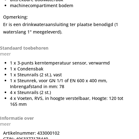
machinecompartiment bodem
Opmerking:
Er is een drinkwateraansluiting ter plaatse benodigd (1
waterslang 1" meegeleverd).
Standaard toebehoren
meer
1 x 3-punts kerntemperatuur sensor, verwarmd
1 x Condensbak
1 x Steunrails (2 st.), vast
1 x Steunrek, voor GN 1/1 of EN 600 x 400 mm,
Inbrengafstand in mm: 78
4 x Steunrails (2 st.)
4 x Voeten, RVS, in hoogte verstelbaar, Hoogte: 120 tot
165 mm
Informatie over
meer
Artikelnummer:
433000102
GTIN:
4063377178440