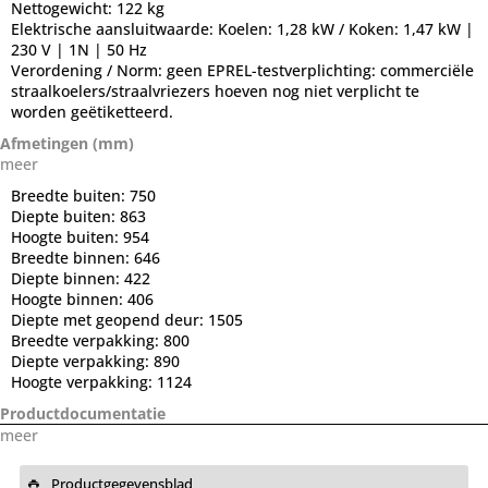
Nettogewicht:
122 kg
Elektrische aansluitwaarde:
Koelen: 1,28 kW / Koken: 1,47 kW |
230 V | 1N | 50 Hz
Verordening / Norm:
geen EPREL-testverplichting: commerciële
straalkoelers/straalvriezers hoeven nog niet verplicht te
worden geëtiketteerd.
Afmetingen (mm)
meer
Breedte buiten:
750
Diepte buiten:
863
Hoogte buiten:
954
Breedte binnen:
646
Diepte binnen:
422
Hoogte binnen:
406
Diepte met geopend deur:
1505
Breedte verpakking:
800
Diepte verpakking:
890
Hoogte verpakking:
1124
Productdocumentatie
meer
Productgegevensblad