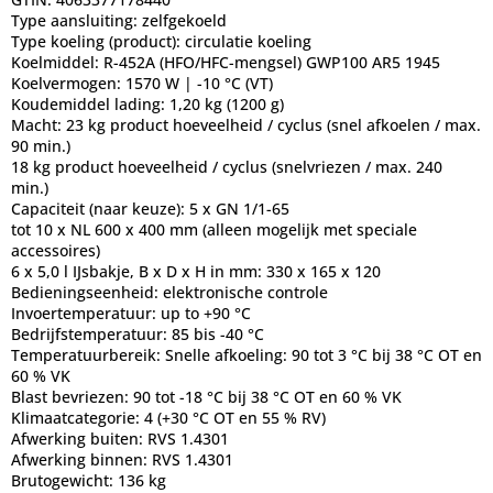
Type aansluiting:
zelfgekoeld
Type koeling (product):
circulatie koeling
Koelmiddel:
R-452A (HFO/HFC-mengsel) GWP100 AR5 1945
Koelvermogen:
1570 W | -10 °C (VT)
Koudemiddel lading:
1,20 kg (1200 g)
Macht:
23 kg product hoeveelheid / cyclus (snel afkoelen / max.
90 min.)
18 kg product hoeveelheid / cyclus (snelvriezen / max. 240
min.)
Capaciteit (naar keuze):
5 x GN 1/1-65
tot 10 x NL 600 x 400 mm (alleen mogelijk met speciale
accessoires)
6 x 5,0 l IJsbakje, B x D x H in mm: 330 x 165 x 120
Bedieningseenheid:
elektronische controle
Invoertemperatuur:
up to +90 °C
Bedrijfstemperatuur:
85 bis -40 °C
Temperatuurbereik:
Snelle afkoeling: 90 tot 3 °C bij 38 °C OT en
60 % VK
Blast bevriezen: 90 tot -18 °C bij 38 °C OT en 60 % VK
Klimaatcategorie:
4 (+30 °C OT en 55 % RV)
Afwerking buiten:
RVS 1.4301
Afwerking binnen:
RVS 1.4301
Brutogewicht:
136 kg