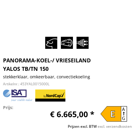
PANORAMA-KOEL-/ VRIESEILAND
YALOS TB/TN 150
stekkerklaar, omkeerbaar, convectiekoeling
Artikelnr.:
453YAL0015000L
Prijs:
A
€ 6.665,00 *
E
G
Prijzen excl. BTW
excl. verzendkosten