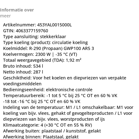
Informatie over
meer
Artikelnummer:
453YAL0015000L
GTIN:
4063377159760
Type aansluiting:
stekkerklaar
Type koeling (product):
circulatie koeling
Koelmiddel:
R-290 (Propaan) GWP100 AR5 3
Koelvermogen:
2300 W | -35 °C (VT)
Totaal weergavegebied (TDA):
1,92 m²
Bruto inhoud:
534 l
Netto inhoud:
287 l
Geschiktheid:
Voor het koelen en diepvriezen van verpakte
voedingsmiddelen
Bedieningseenheid:
elektronische controle
Temperatuurbereik:
-1 tot 5 °C bij 25 °C OT en 60 % VK
-18 tot -16 °C bij 25 °C OT en 60 % VK
Indeling van de temperatuur:
M1 / L1 omschakelbaar: M1 voor
koeling van bijv. vlees, gehakt of gevogelteproducten / L1 voor
diepvriezen van bijv. vlees, worstproducten of ijs
Klimaatcategorie:
4 (+30 °C OT en 55 % RV)
Afwerking buiten:
plaatstaal / kunststof, gelakt
Afwerking binnen:
Plaatstaal, gelakt