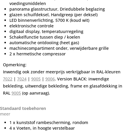
voedingsmiddelen
panorama glasstructuur, Driedubbele beglazing
glazen schuifdeksel, Handgreep (per deksel)
LED binnenverlichting, 5700 K (koud wit)
elektronische controle
digitaal display, temperatuurregeling
Schakelfunctie tussen diep / koelen
automatische ontdooiing (heet gas)
machinecompartiment onder, verwijderbare grille
2 x hermetische compressor
Opmerking:
Inwendig ook zonder meerprijs verkrijgbaar in RAL-kleuren
7022
|
7024
|
9005
|
9006
. Version BLACK: inwendige
bekleding, uitwendige bekleding, frame en glasafdekking in
RAL
9005
(op aanvraag).
Standaard toebehoren
meer
1 x kunststof rambescherming, rondom
4 x Voeten, in hoogte verstelbaar