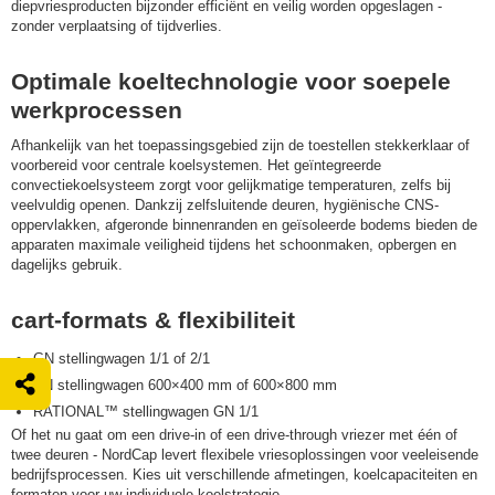
diepvriesproducten bijzonder efficiënt en veilig worden opgeslagen -
zonder verplaatsing of tijdverlies.
Optimale koeltechnologie voor soepele
werkprocessen
Afhankelijk van het toepassingsgebied zijn de toestellen stekkerklaar of
voorbereid voor centrale koelsystemen. Het geïntegreerde
convectiekoelsysteem zorgt voor gelijkmatige temperaturen, zelfs bij
veelvuldig openen. Dankzij zelfsluitende deuren, hygiënische CNS-
oppervlakken, afgeronde binnenranden en geïsoleerde bodems bieden de
apparaten maximale veiligheid tijdens het schoonmaken, opbergen en
dagelijks gebruik.
cart-formats & flexibiliteit
GN stellingwagen 1/1 of 2/1
EN stellingwagen 600×400 mm of 600×800 mm
RATIONAL™ stellingwagen GN 1/1
Of het nu gaat om een drive-in of een drive-through vriezer met één of
twee deuren - NordCap levert flexibele vriesoplossingen voor veeleisende
bedrijfsprocessen. Kies uit verschillende afmetingen, koelcapaciteiten en
formaten voor uw individuele koelstrategie.