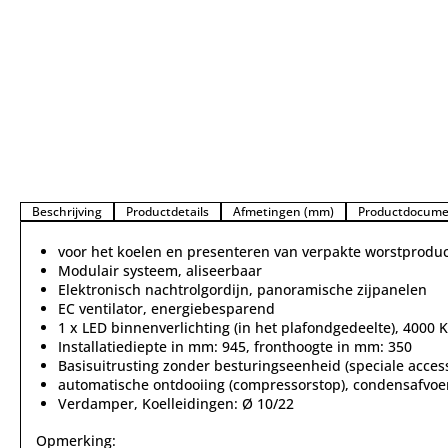
Beschrijving
Productdetails
Afmetingen (mm)
Productdocume
voor het koelen en presenteren van verpakte worstprodu
Modulair systeem, aliseerbaar
Elektronisch nachtrolgordijn, panoramische zijpanelen
EC ventilator, energiebesparend
1 x LED binnenverlichting (in het plafondgedeelte), 4000 K
Installatiediepte in mm: 945, fronthoogte in mm: 350
Basisuitrusting zonder besturingseenheid (speciale access
automatische ontdooiing (compressorstop), condensafvoer 
Verdamper, Koelleidingen: Ø 10/22
Opmerking: