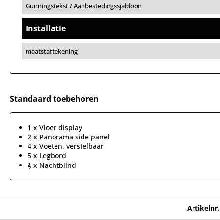
Gunningstekst / Aanbestedingssjabloon
Installatie
maatstaftekening
Standaard toebehoren
1 x Vloer display
2 x Panorama side panel
4 x Voeten, verstelbaar
5 x Legbord
 x Nachtblind
Artikelnr.