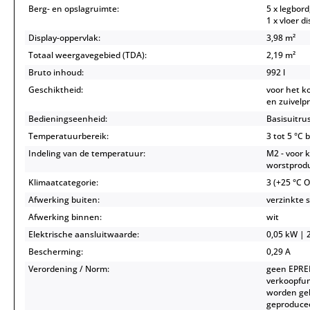
Berg- en opslagruimte:
5 x legbord
1 x vloer d
Display-oppervlak:
3,98 m²
Totaal weergavegebied (TDA):
2,19 m²
Bruto inhoud:
992 l
Geschiktheid:
voor het k
en zuivelp
Bedieningseenheid:
Basisuitru
Temperatuurbereik:
3 tot 5 °C 
Indeling van de temperatuur:
M2 - voor k
worstprod
Klimaatcategorie:
3 (+25 °C 
Afwerking buiten:
verzinkte s
Afwerking binnen:
wit
Elektrische aansluitwaarde:
0,05 kW | 2
Bescherming:
0,29 A
Verordening / Norm:
geen EPREL
verkoopfun
worden geb
geproducee