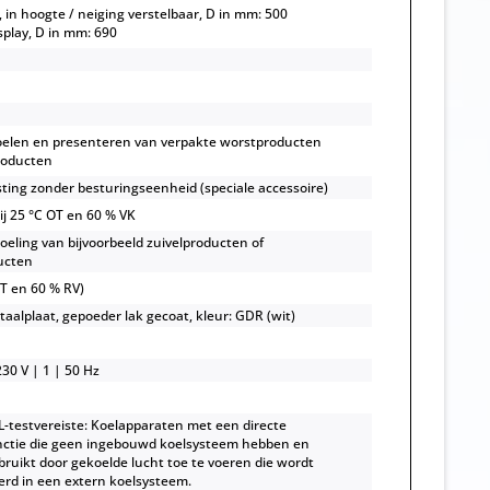
, in hoogte / neiging verstelbaar, D in mm: 500
isplay, D in mm: 690
oelen en presenteren van verpakte worstproducten
roducten
sting zonder besturingseenheid (speciale accessoire)
bij 25 °C OT en 60 % VK
oeling van bijvoorbeeld zuivelproducten of
ucten
OT en 60 % RV)
taalplaat, gepoeder lak gecoat, kleur: GDR (wit)
30 V | 1 | 50 Hz
-testvereiste: Koelapparaten met een directe
ctie die geen ingebouwd koelsysteem hebben en
ruikt door gekoelde lucht toe te voeren die wordt
rd in een extern koelsysteem.