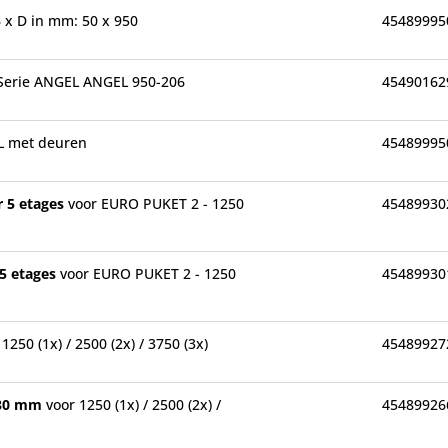
 B x D in mm: 50 x 950
45489995
Serie ANGEL ANGEL 950-206
45490162
L met deuren
45489995
r 5 etages
voor EURO PUKET 2 - 1250
45489930
 5 etages
voor EURO PUKET 2 - 1250
45489930
 1250 (1x) / 2500 (2x) / 3750 (3x)
45489927
e 30 mm
voor 1250 (1x) / 2500 (2x) /
45489926