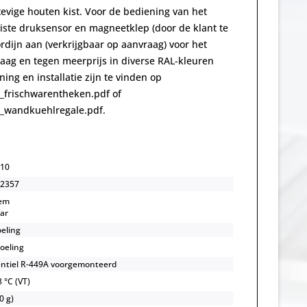
tevige houten kist. Voor de bediening van het
uiste druksensor en magneetklep (door de klant te
rdijn aan (verkrijgbaar op aanvraag) voor het
ag en tegen meerprijs in diverse RAL-kleuren
ng en installatie zijn te vinden op
_frischwarentheken.pdf of
_wandkuehlregale.pdf.
10
2357
em
bar
oeling
koeling
ntiel R-449A voorgemonteerd
 °C (VT)
0 g)