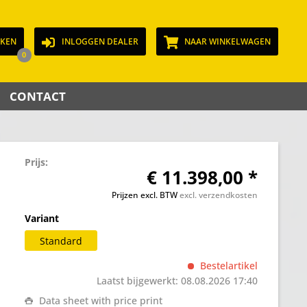
JKEN
INLOGGEN DEALER
NAAR WINKELWAGEN
0
CONTACT
Prijs:
€ 11.398,00 *
Prijzen excl. BTW
excl. verzendkosten
Variant
Standard
Bestelartikel
Laatst bijgewerkt: 08.08.2026 17:40
Data sheet with price print