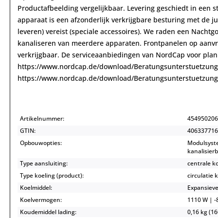
Productafbeelding vergelijkbaar. Levering geschiedt in een s
apparaat is een afzonderlijk verkrijgbare besturing met de j
leveren) vereist (speciale accessoires). We raden een Nachtgo
kanaliseren van meerdere apparaten. Frontpanelen op aanvra
verkrijgbaar. De serviceaanbiedingen van NordCap voor planni
https://www.nordcap.de/download/Beratungsunterstuetzung
https://www.nordcap.de/download/Beratungsunterstuetzung
Artikelnummer:
454950206
GTIN:
406337716
Opbouwopties:
Modulsyst
kanalisier
Type aansluiting:
centrale k
Type koeling (product):
circulatie 
Koelmiddel:
Expansieve
Koelvermogen:
1110 W | -8
Koudemiddel lading:
0,16 kg (16