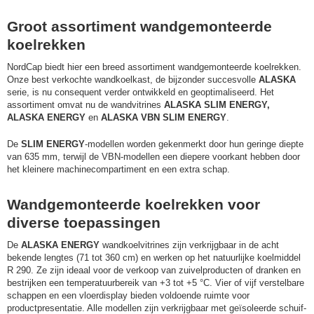
Groot assortiment wandgemonteerde
koelrekken
NordCap biedt hier een breed assortiment wandgemonteerde koelrekken.
Onze best verkochte wandkoelkast, de bijzonder succesvolle
ALASKA
serie, is nu consequent verder ontwikkeld en geoptimaliseerd. Het
assortiment omvat nu de wandvitrines
ALASKA SLIM ENERGY,
ALASKA ENERGY
en
ALASKA VBN SLIM ENERGY
.
De
SLIM ENERGY
-modellen worden gekenmerkt door hun geringe diepte
van 635 mm, terwijl de VBN-modellen een diepere voorkant hebben door
het kleinere machinecompartiment en een extra schap.
Wandgemonteerde koelrekken voor
diverse toepassingen
De
ALASKA ENERGY
wandkoelvitrines zijn verkrijgbaar in de acht
bekende lengtes (71 tot 360 cm) en werken op het natuurlijke koelmiddel
R 290. Ze zijn ideaal voor de verkoop van zuivelproducten of dranken en
bestrijken een temperatuurbereik van +3 tot +5 °C. Vier of vijf verstelbare
schappen en een vloerdisplay bieden voldoende ruimte voor
productpresentatie. Alle modellen zijn verkrijgbaar met geïsoleerde schuif-