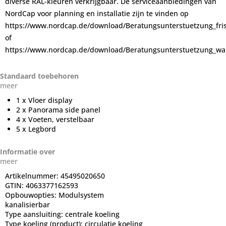
diverse RAL-kleuren verkrijgbaar. De serviceaanbiedingen van
NordCap voor planning en installatie zijn te vinden op
https://www.nordcap.de/download/Beratungsunterstuetzung_fr
of
https://www.nordcap.de/download/Beratungsunterstuetzung_wa
Standaard toebehoren
meer
1 x Vloer display
2 x Panorama side panel
4 x Voeten, verstelbaar
5 x Legbord
Informatie over
meer
Artikelnummer:
45495020650
GTIN:
4063377162593
Opbouwopties:
Modulsystem
kanalisierbar
Type aansluiting:
centrale koeling
Type koeling (product):
circulatie koeling