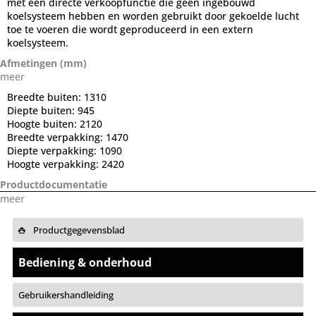
met een directe verkoopfunctie die geen ingebouwd
koelsysteem hebben en worden gebruikt door gekoelde lucht
toe te voeren die wordt geproduceerd in een extern
koelsysteem.
Afmetingen (mm)
meer
Breedte buiten:
1310
Diepte buiten:
945
Hoogte buiten:
2120
Breedte verpakking:
1470
Diepte verpakking:
1090
Hoogte verpakking:
2420
Productdocumentatie
meer
Productgegevensblad
Bediening & onderhoud
Gebruikershandleiding