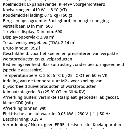
Koelmiddel:
Expansieventiel R-449A voorgemonteerd
Koelvermogen:
410 W | -8 °C (VT)
Koudemiddel lading:
0,15 kg (150 g)
Berg- en opslagruimte:
5 x legbord, in hoogte / neiging
verstelbaar, D in mm: 500
1 x vloer display, D in mm: 690
Display-oppervlak:
3,98 m²
Totaal weergavegebied (TDA):
2,14 m²
Bruto inhoud:
992 l
Geschiktheid:
voor het koelen en presenteren van verpakte
worstproducten en zuivelproducten
Bedieningseenheid:
Basisuitrusting zonder besturingseenheid
(speciale accessoire)
Temperatuurbereik:
3 tot 5 °C bij 25 °C OT en 60 % VK
Indeling van de temperatuur:
M2 - voor koeling van
bijvoorbeeld zuivelproducten of worstproducten
Klimaatcategorie:
3 (+25 °C OT en 60 % RV)
Afwerking buiten:
verzinkte staalplaat, gepoeder lak gecoat,
kleur: GDR (wit)
Afwerking binnen:
wit
Elektrische aansluitwaarde:
0,05 kW | 230 V | 1 | 50 Hz
Bescherming:
0,29 A
Verordening / Norm:
geen EPREL-testvereiste: Koelapparaten