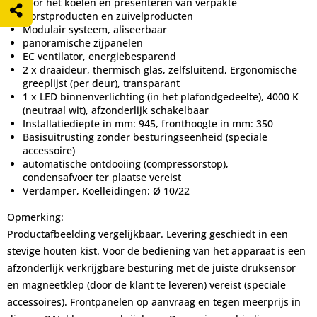
voor het koelen en presenteren van verpakte
worstproducten en zuivelproducten
Modulair systeem, aliseerbaar
panoramische zijpanelen
EC ventilator, energiebesparend
2 x draaideur, thermisch glas, zelfsluitend, Ergonomische
greeplijst (per deur), transparant
1 x LED binnenverlichting (in het plafondgedeelte), 4000 K
(neutraal wit), afzonderlijk schakelbaar
Installatiediepte in mm: 945, fronthoogte in mm: 350
Basisuitrusting zonder besturingseenheid (speciale
accessoire)
automatische ontdooiing (compressorstop),
condensafvoer ter plaatse vereist
Verdamper, Koelleidingen: Ø 10/22
Opmerking:
Productafbeelding vergelijkbaar. Levering geschiedt in een
stevige houten kist. Voor de bediening van het apparaat is een
afzonderlijk verkrijgbare besturing met de juiste druksensor
en magneetklep (door de klant te leveren) vereist (speciale
accessoires). Frontpanelen op aanvraag en tegen meerprijs in