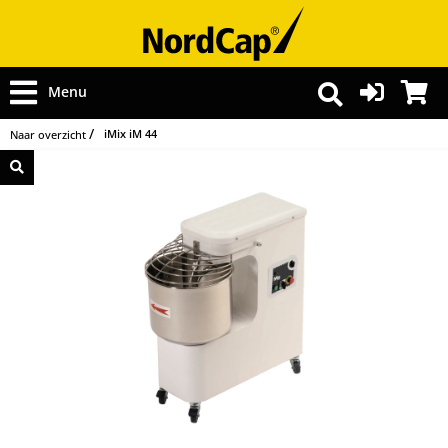
Menu
iMix iM 44
Naar overzicht