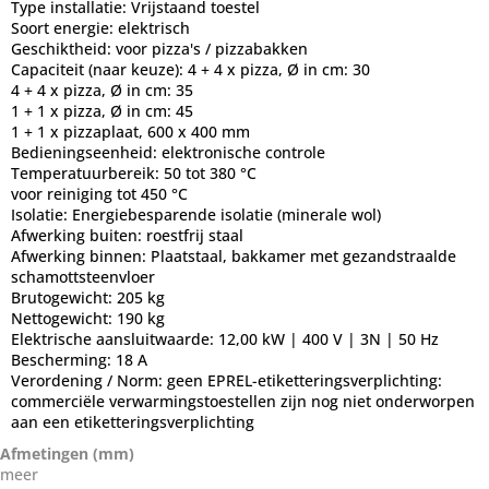
Type installatie:
Vrijstaand toestel
Soort energie:
elektrisch
Geschiktheid:
voor pizza's / pizzabakken
Capaciteit (naar keuze):
4 + 4 x pizza, Ø in cm: 30
4 + 4 x pizza, Ø in cm: 35
1 + 1 x pizza, Ø in cm: 45
1 + 1 x pizzaplaat, 600 x 400 mm
Bedieningseenheid:
elektronische controle
Temperatuurbereik:
50 tot 380 °C
voor reiniging tot 450 °C
Isolatie:
Energiebesparende isolatie (minerale wol)
Afwerking buiten:
roestfrij staal
Afwerking binnen:
Plaatstaal, bakkamer met gezandstraalde
schamottsteenvloer
Brutogewicht:
205 kg
Nettogewicht:
190 kg
Elektrische aansluitwaarde:
12,00 kW | 400 V | 3N | 50 Hz
Bescherming:
18 A
Verordening / Norm:
geen EPREL-etiketteringsverplichting:
commerciële verwarmingstoestellen zijn nog niet onderworpen
aan een etiketteringsverplichting
Afmetingen (mm)
meer