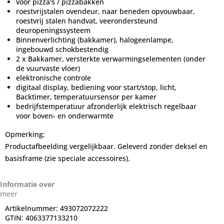
voor pizza's / pizzabakken
roestvrijstalen ovendeur, naar beneden opvouwbaar,
roestvrij stalen handvat, veerondersteund
deuropeningssysteem
Binnenverlichting (bakkamer), halogeenlampe,
ingebouwd schokbestendig
2 x Bakkamer, versterkte verwarmingselementen (onder
de vuurvaste vloer)
elektronische controle
digitaal display, bediening voor start/stop, licht,
Backtimer, temperatuursensor per kamer
bedrijfstemperatuur afzonderlijk elektrisch regelbaar
voor boven- en onderwarmte
Opmerking:
Productafbeelding vergelijkbaar. Geleverd zonder deksel en
basisframe (zie speciale accessoires).
Informatie over
meer
Artikelnummer:
493072072222
GTIN:
4063377133210