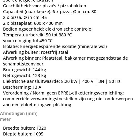
Geschiktheid:
voor pizza's / pizzabakken
Capaciteit (naar keuze):
6 x pizza, Ø in cm: 30
2 x pizza, Ø in cm: 45
2 x pizzaplaat, 600 x 400 mm
Bedieningseenheid:
elektronische controle
Temperatuurbereik:
50 tot 380 °C
voor reiniging tot 450 °C
Isolatie:
Energiebesparende isolatie (minerale wol)
Afwerking buiten:
roestfrij staal
Afwerking binnen:
Plaatstaal, bakkamer met gezandstraalde
schamottsteenvloer
Brutogewicht:
144 kg
Nettogewicht:
123 kg
Elektrische aansluitwaarde:
8,20 kW | 400 V | 3N | 50 Hz
Bescherming:
13 A
Verordening / Norm:
geen EPREL-etiketteringsverplichting:
commerciële verwarmingstoestellen zijn nog niet onderworpen
aan een etiketteringsverplichting
Afmetingen (mm)
meer
Breedte buiten:
1320
Diepte buiten:
1095