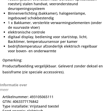
roestvrij stalen handvat, veerondersteund
deuropeningssysteem
Binnenverlichting (bakkamer), halogeenlampe,
ingebouwd schokbestendig
1 x Bakkamer, versterkte verwarmingselementen (onder
de vuurvaste vloer)
elektronische controle
digitaal display, bediening voor start/stop, licht,
Backtimer, temperatuursensor per kamer
bedrijfstemperatuur afzonderlijk elektrisch regelbaar
voor boven- en onderwarmte
Opmerking:
Productafbeelding vergelijkbaar. Geleverd zonder deksel en
basisframe (zie speciale accessoires).
Informatie over
meer
Artikelnummer:
493105065111
GTIN:
4063377176842
Type installatie:
Vrijstaand toestel
Soort energie:
elektrisch