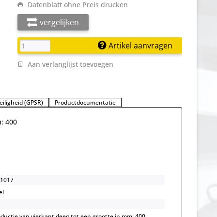
Datenblatt ohne Preis drucken
vergelijken
Artikel aanvragen
Aan verlanglijst toevoegen
eiligheid (GPSR)
Productdocumentatie
m: 400
1017
el
oductie van vierkant deeg tot een grootte in mm: 400