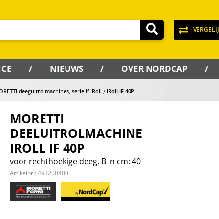
VERGELI
ICE
NIEUWS
OVER NORDCAP
RETTI deeguitrolmachines, serie If iRoll
iRoll iF 40P
MORETTI
DEELUITROLMACHINE
IROLL IF 40P
voor rechthoekige deeg, B in cm: 40
Artikelnr.:
493200400