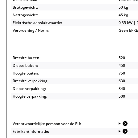
Brutogewicht:
50 kg
Nettogewicht:
45 kg
Elektrische aansluitwaarde:
0,35 kW | 
Verordening / Norm:
Geen EPREL
Breedte buiten:
520
Diepte buiten:
450
Hoogte buiten:
750
Breedte verpakking:
630
Diepte verpakking:
840
Hoogte verpakking:
500
Verantwoordelijke persoon voor de EU:
Fabrikantinformatie: