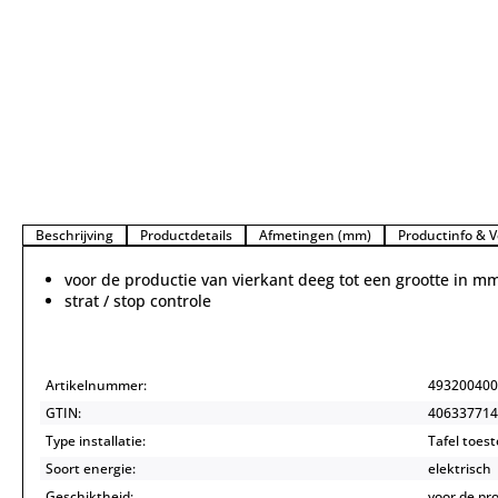
Beschrijving
Productdetails
Afmetingen (mm)
Productinfo & V
voor de productie van vierkant deeg tot een grootte in m
strat / stop controle
Artikelnummer:
493200400
GTIN:
406337714
Type installatie:
Tafel toest
Soort energie:
elektrisch
Geschiktheid:
voor de pr