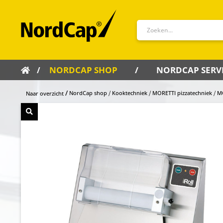
NORDCAP SHOP
NORDCAP SERV
NordCap shop
Kooktechniek
MORETTI pizzatechniek
MO
Naar overzicht