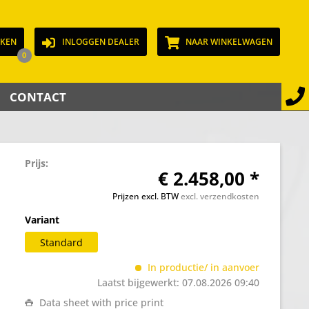
JKEN
INLOGGEN DEALER
NAAR WINKELWAGEN
0
CONTACT
Prijs:
€ 2.458,00 *
Prijzen excl. BTW
excl. verzendkosten
Variant
Standard
In productie/ in aanvoer
Laatst bijgewerkt: 07.08.2026 09:40
Data sheet with price print