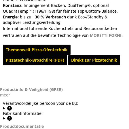
Konstanz:
Impingement‑Backen,
DualTemp®
, optional
QuadraTemp™
(TT96/TT98) für feinste Top/Bottom‑Balance.
Energie:
bis zu
−30 % Verbrauch
dank Eco‑/Standby &
adaptiver Leistungsverteilung.
International führende Küchenchefs und Restaurantketten
vertrauen auf die bewährte Technologie von
MORETTI FORNI
.
Themenwelt Pizza‑Ofentechnik
Pizzatechnik‑Broschüre (PDF)
Direkt zur Pizzatechnik
Productinfo & Veiligheid (GPSR)
meer
Verantwoordelijke persoon voor de EU:
Fabrikantinformatie:
Productdocumentatie