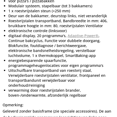
voor pizza's / pizzabakken
Modulair systeem, stapelbaar (tot 3 bakkamers)
1 x roestvrijstalen steun (+250 mm)
Deur van de bakkamer, deurstop links, niet veranderlijk
Roestvrijstalen transportband, Bandbreedte in mm: 406,
bruikbare hoogte in mm: 80, roestvrijstalen Ventilator
elektronische controle (linksvoor)
digitaal display, 20 programma's,
Adaptive-Power®
,
Continue bakcyclus, Functie voor dubbele doorgang,
Blokfunctie, foutdiagnose / berichtweergave,
elektronische bandsnelheidsregeling, verstelbaar
luchtvolume, 1 x thermokoppel, SmartBaking-app
energiebesparende spaarfunctie,
programmageheugenlocaties voor eigen programma's
Uitschuifbare transportband van roestvrij staal,
Verwijderbare roestvrijstalen ventilator, frontpaneel en
transportbandunit verwijderbaar voor
onderhoud/reiniging
verwarming door roestvrijstalen brander,
boven-/onderwarmte, afzonderlijk regelbaar
Opmerking:
Geleverd zonder basisframe (zie speciale accessoires). De aan