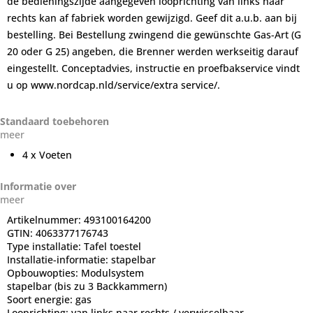
de bedieningszijde aangegeven looprichting van links naar
rechts kan af fabriek worden gewijzigd. Geef dit a.u.b. aan bij
bestelling. Bei Bestellung zwingend die gewünschte Gas-Art (G
20 oder G 25) angeben, die Brenner werden werkseitig darauf
eingestellt. Conceptadvies, instructie en proefbakservice vindt
u op www.nordcap.nld/service/extra service/.
Standaard toebehoren
meer
4 x Voeten
Informatie over
meer
Artikelnummer:
493100164200
GTIN:
4063377176743
Type installatie:
Tafel toestel
Installatie-informatie:
stapelbar
Opbouwopties:
Modulsystem
stapelbar (bis zu 3 Backkammern)
Soort energie:
gas
Looprichting:
van links naar rechts / verwisselbaar