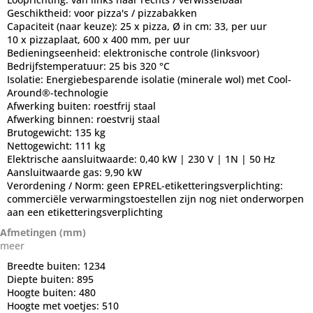
Geschiktheid:
voor pizza's / pizzabakken
Capaciteit (naar keuze):
25 x pizza, Ø in cm: 33, per uur
10 x pizzaplaat, 600 x 400 mm, per uur
Bedieningseenheid:
elektronische controle (linksvoor)
Bedrijfstemperatuur:
25 bis 320 °C
Isolatie:
Energiebesparende isolatie (minerale wol) met Cool-
Around®-technologie
Afwerking buiten:
roestfrij staal
Afwerking binnen:
roestvrij staal
Brutogewicht:
135 kg
Nettogewicht:
111 kg
Elektrische aansluitwaarde:
0,40 kW | 230 V | 1N | 50 Hz
Aansluitwaarde gas:
9,90 kW
Verordening / Norm:
geen EPREL-etiketteringsverplichting:
commerciële verwarmingstoestellen zijn nog niet onderworpen
aan een etiketteringsverplichting
Afmetingen (mm)
meer
Breedte buiten:
1234
Diepte buiten:
895
Hoogte buiten:
480
Hoogte met voetjes:
510