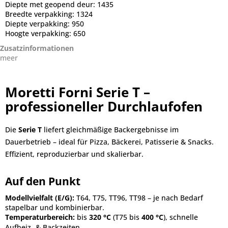
Diepte met geopend deur:
1435
Breedte verpakking:
1324
Diepte verpakking:
950
Hoogte verpakking:
650
Zusatzinformationen
meer
Moretti Forni Serie T –
professioneller Durchlaufofen
Die
Serie T
liefert gleichmäßige Backergebnisse im
Dauerbetrieb – ideal für Pizza, Bäckerei, Patisserie & Snacks.
Effizient, reproduzierbar und skalierbar.
Auf den Punkt
Modellvielfalt (E/G):
T64, T75, TT96, TT98 – je nach Bedarf
stapelbar und kombinierbar.
Temperaturbereich:
bis
320 °C
(T75 bis
400 °C
), schnelle
Aufheiz‑ & Backzeiten.