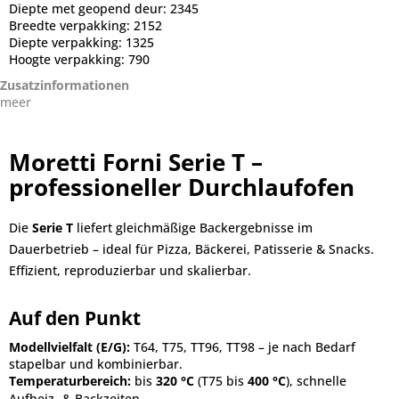
Diepte met geopend deur:
2345
Breedte verpakking:
2152
Diepte verpakking:
1325
Hoogte verpakking:
790
Zusatzinformationen
meer
Moretti Forni Serie T –
professioneller Durchlaufofen
Die
Serie T
liefert gleichmäßige Backergebnisse im
Dauerbetrieb – ideal für Pizza, Bäckerei, Patisserie & Snacks.
Effizient, reproduzierbar und skalierbar.
Auf den Punkt
Modellvielfalt (E/G):
T64, T75, TT96, TT98 – je nach Bedarf
stapelbar und kombinierbar.
Temperaturbereich:
bis
320 °C
(T75 bis
400 °C
), schnelle
Aufheiz‑ & Backzeiten.