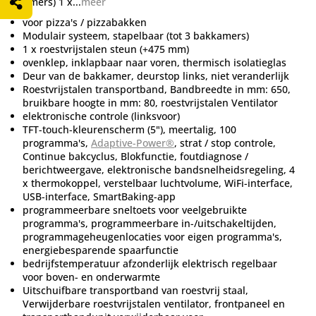
bakkamers) 1 x...
meer
voor pizza's / pizzabakken
Modulair systeem, stapelbaar (tot 3 bakkamers)
1 x roestvrijstalen steun (+475 mm)
ovenklep, inklapbaar naar voren, thermisch isolatieglas
Deur van de bakkamer, deurstop links, niet veranderlijk
Roestvrijstalen transportband, Bandbreedte in mm: 650,
bruikbare hoogte in mm: 80, roestvrijstalen Ventilator
elektronische controle (linksvoor)
TFT-touch-kleurenscherm (5"), meertalig, 100
programma's,
Adaptive-Power®
, strat / stop controle,
Continue bakcyclus, Blokfunctie, foutdiagnose /
berichtweergave, elektronische bandsnelheidsregeling, 4
x thermokoppel, verstelbaar luchtvolume, WiFi-interface,
USB-interface, SmartBaking-app
programmeerbare sneltoets voor veelgebruikte
programma's, programmeerbare in-/uitschakeltijden,
programmageheugenlocaties voor eigen programma's,
energiebesparende spaarfunctie
bedrijfstemperatuur afzonderlijk elektrisch regelbaar
voor boven- en onderwarmte
Uitschuifbare transportband van roestvrij staal,
Verwijderbare roestvrijstalen ventilator, frontpaneel en