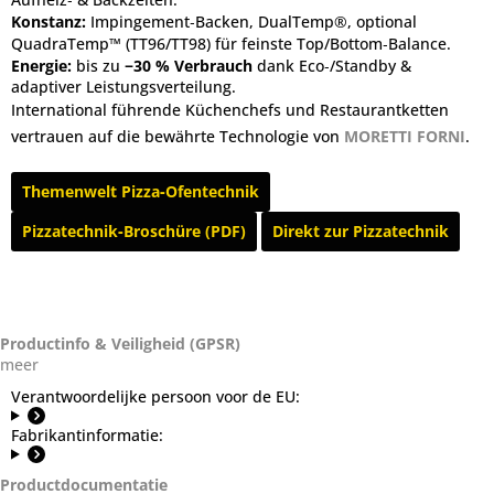
Konstanz:
Impingement‑Backen,
DualTemp®
, optional
QuadraTemp™
(TT96/TT98) für feinste Top/Bottom‑Balance.
Energie:
bis zu
−30 % Verbrauch
dank Eco‑/Standby &
adaptiver Leistungsverteilung.
International führende Küchenchefs und Restaurantketten
vertrauen auf die bewährte Technologie von
MORETTI FORNI
.
Themenwelt Pizza‑Ofentechnik
Pizzatechnik‑Broschüre (PDF)
Direkt zur Pizzatechnik
Productinfo & Veiligheid (GPSR)
meer
Verantwoordelijke persoon voor de EU:
Fabrikantinformatie:
Productdocumentatie