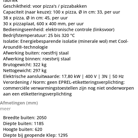
fabriek
Geschiktheid:
voor pizza's / pizzabakken
Capaciteit (naar keuze):
100 x pizza, Ø in cm: 33, per uur
38 x pizza, Ø in cm: 45, per uur
30 x pizzaplaat, 600 x 400 mm, per uur
Bedieningseenheid:
elektronische controle (linksvoor)
Bedrijfstemperatuur:
25 bis 320 °C
Isolatie:
Energiebesparende isolatie (minerale wol) met Cool-
Around®-technologie
Afwerking buiten:
roestfrij staal
Afwerking binnen:
roestvrij staal
Brutogewicht:
322 kg
Nettogewicht:
297 kg
Elektrische aansluitwaarde:
17,80 kW | 400 V | 3N | 50 Hz
Verordening / Norm:
geen EPREL-etiketteringsverplichting:
commerciële verwarmingstoestellen zijn nog niet onderworpen
aan een etiketteringsverplichting
Afmetingen (mm)
meer
Breedte buiten:
2050
Diepte buiten:
1185
Hoogte buiten:
620
Diepte bij geopende Klep:
1295