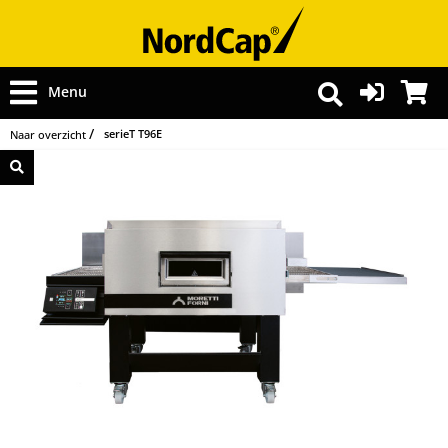
Menu
serieT T96E
Naar overzicht